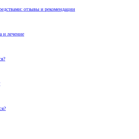
редствами: отзывы и рекомендации
а и лечение
ся?
?
ся?