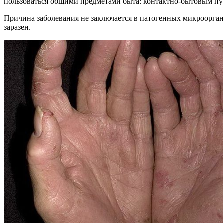
пользоваться общими предметами быта: контактно-бытовым путе
Причина заболевания не заключается в патогенных микроорган
заразен.