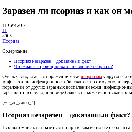
Заразен ли псориаз и как он 
11 Сен 2014
11
4905
Псориаз
Содержание:
Псориаз незаразен – доказанный факт?
Что может спровоцировать появление псориаза?
Очень часто, замечая поражение кожи
псориазом
у другого, лю
миф — это не инфекционное заболевание, поэтому оно не пере
поражение от других заразных воспалений кожи: инфекционных
заразности псориаза, при виде бляшек на коже испытывают опа
[wp_ad_camp_4]
Псориаз незаразен – доказанный факт?
Псориазом нельзя заразиться ни при каком контакте с больным