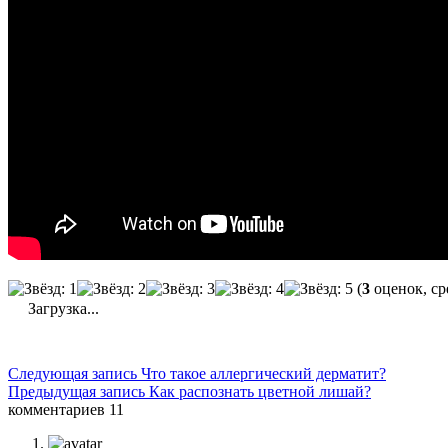
(
3
оценок, ср
Загрузка...
Следующая запись
Что такое аллергический дерматит?
Предыдущая запись
Как распознать цветной лишай?
комментариев 11