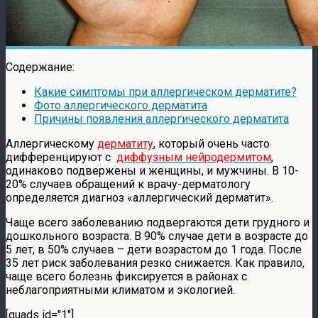
Содержание:
Какие симптомы при аллергическом дерматите?
Фото аллергического дерматита
Причины появления аллергического дерматита
Аллергическому
дерматиту
, который очень часто
дифференцируют с
диффузным нейродермитом
,
одинаково подвержены и женщины, и мужчины. В 10-
20% случаев обращений к врачу-дерматологу
определяется диагноз «аллергический дерматит».
Чаще всего заболеванию подвергаются дети грудного и
дошкольного возраста. В 90% случае дети в возрасте до
5 лет, в 50% случаев – дети возрастом до 1 года. После
35 лет риск заболевания резко снижается. Как правило,
чаще всего болезнь фиксируется в районах с
неблагоприятными климатом и экологией.
[quads id="1"]