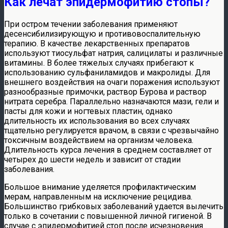
Как лечат эпидермофитию стопы?
При остром течении заболевания применяют
десенсибилизирующую и противовоспалительную
терапию. В качестве лекарственных препаратов
используют тиосульфат натрия, салицилаты и различные
витамины. В более тяжелых случаях прибегают к
использованию сульфаниламидов и макролиды. Для
внешнего воздействия на очаги поражения используют
разнообразные примочки, раствор Бурова и раствор
нитрата серебра. Параллельно назначаются мази, гели и
пасты для кожи и ногтевых пластин, однако
длительность их использования во всех случаях
тщательно регулируется врачом, в связи с чрезвычайно
токсичным воздействием на организм человека.
Длительность курса лечения в среднем составляет от
четырех до шести недель и зависит от стадии
заболевания.
Большое внимание уделяется профилактическим
мерам, направленным на исключение рецидива.
Большинство грибковых заболеваний удается вылечить
только в сочетании с повышенной личной гигиеной. В
случае с эпидермофитией стоп после исчезновения