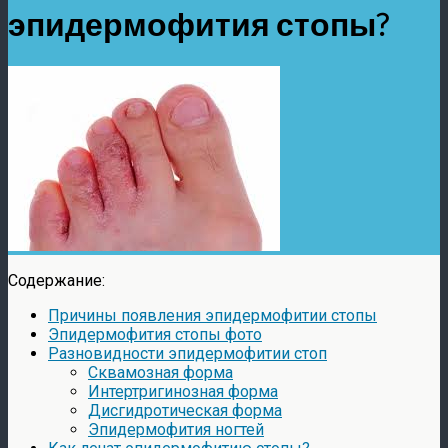
эпидермофития стопы?
Содержание:
Причины появления эпидермофитии стопы
Эпидермофития стопы фото
Разновидности эпидермофитии стоп
Сквамозная форма
Интертригинозная форма
Дисгидротическая форма
Эпидермофития ногтей