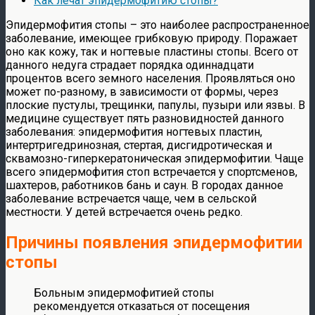
Как лечат эпидермофитию стопы?
Эпидермофития стопы – это наиболее распространенное
заболевание, имеющее грибковую природу. Поражает
оно как кожу, так и ногтевые пластины стопы. Всего от
данного недуга страдает порядка одиннадцати
процентов всего земного населения. Проявляться оно
может по-разному, в зависимости от формы, через
плоские пустулы, трещинки, папулы, пузыри или язвы. В
медицине существует пять разновидностей данного
заболевания: эпидермофития ногтевых пластин,
интертригедринозная, стертая, дисгидротическая и
сквамозно-гиперкератоническая эпидермофитии. Чаще
всего эпидермофития стоп встречается у спортсменов,
шахтеров, работников бань и саун. В городах данное
заболевание встречается чаще, чем в сельской
местности. У детей встречается очень редко.
Причины появления эпидермофитии
стопы
Больным эпидермофитией стопы
рекомендуется отказаться от посещения