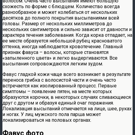
волосом. Очень часто высыпания имеют большую
схожесть по форме с блюдцем. Количество всегда
разнообразное и может колебаться от нескольких
десятков до полного покрытия высыпаниями всей
головы. Размер от нескольких миллиметров до
нескольких сантиметров и сильно зависит от давности и
характера течения заболевания. Когда корка отпадает, на
ее месте образуется небольшой рубец красноватого
оттенка, иногда наблюдается кровотечение. Главный
признак фавуса – волосы, которые становятся
«запыленного цвета» и легко выдергиваются. Все
высыпания сопровождаются легким зудом.
Фавус гладкой кожи чаще всего возникает в результате
переноса грибка с волосистой части и очень часто
встречается как изолированный процесс. Первые
симптомы – появление пятен, на месте которых
образуются корочки, в некоторых случаях сливающиеся
друг с другом и образуя единый очаг поражения.
Локализация высыпаний отмечается на лице, шее, руках
и ногах. У лиц мужского пола парша может
локализироваться на половых органах.
Фавус фото