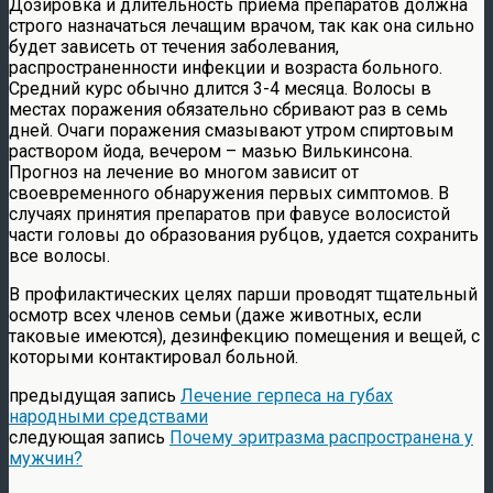
Дозировка и длительность приема препаратов должна
строго назначаться лечащим врачом, так как она сильно
будет зависеть от течения заболевания,
распространенности инфекции и возраста больного.
Средний курс обычно длится 3-4 месяца. Волосы в
местах поражения обязательно сбривают раз в семь
дней. Очаги поражения смазывают утром спиртовым
раствором йода, вечером – мазью Вилькинсона.
Прогноз на лечение во многом зависит от
своевременного обнаружения первых симптомов. В
случаях принятия препаратов при фавусе волосистой
части головы до образования рубцов, удается сохранить
все волосы.
В профилактических целях парши проводят тщательный
осмотр всех членов семьи (даже животных, если
таковые имеются), дезинфекцию помещения и вещей, с
которыми контактировал больной.
предыдущая запись
Лечение герпеса на губах
народными средствами
следующая запись
Почему эритразма распространена у
мужчин?