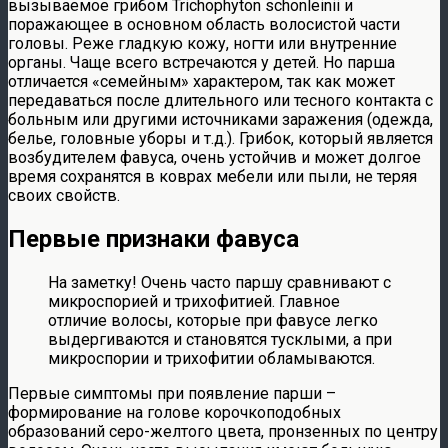
вызываемое грибом Trichophyton schonleinii и
поражающее в основном область волосистой части
головы. Реже гладкую кожу, ногти или внутренние
органы. Чаще всего встречаются у детей. Но парша
отличается «семейным» характером, так как может
передаваться после длительного или тесного контакта с
больным или другими источниками заражения (одежда,
белье, головные уборы и т.д.). Грибок, который является
возбудителем фавуса, очень устойчив и может долгое
время сохранятся в коврах мебели или пыли, не теряя
своих свойств.
Первые признаки фавуса
На заметку! Очень часто паршу сравнивают с
микроспорией и трихофитией. Главное
отличие волосы, которые при фавусе легко
выдергиваются и становятся тусклыми, а при
микроспории и трихофитии обламываются.
Первые симптомы при появление парши –
формирование на голове корочкоподобных
образований серо-желтого цвета, пронзенных по центру