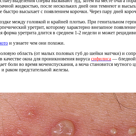
стые) выделения сперва вызывают зуд, затем на месте очага по
зрачной жидкостью, после нескольких дней они темнеют и высыха
 быстро высыхает с появлением корочки. Через пару дней короч
оздке между головкой и крайней плотью. При генитальном герп
рпечический уретрит, которому характерно внезапное появление
 форма уретрита длится в среднем 1-2 недели и может рецидивир
фото
и узнаете чем они похожи.
овую область (от малых половых губ до шейки матчки) и сопро
 в качестве окна для проникновения вируса
сифилиса
— бледной 
ает боли во время мочеиспускания, а моча становится мутного 
 и раком предстательной железы.