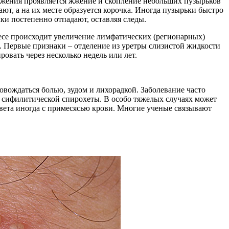
ражения проявляется жжение и скопление небольших пузырьков
ют, а на их месте образуется корочка. Иногда пузырьки быстро
ки постепенно отпадают, оставляя следы.
есе происходит увеличение лимфатических (регионарных)
. Первые признаки – отделение из уретры слизистой жидкости
овать через несколько недель или лет.
вождаться болью, зудом и лихорадкой. Заболевание часто
сифилитической спирохеты. В особо тяжелых случаях может
цвета иногда с примесясью крови. Многие ученые связывают