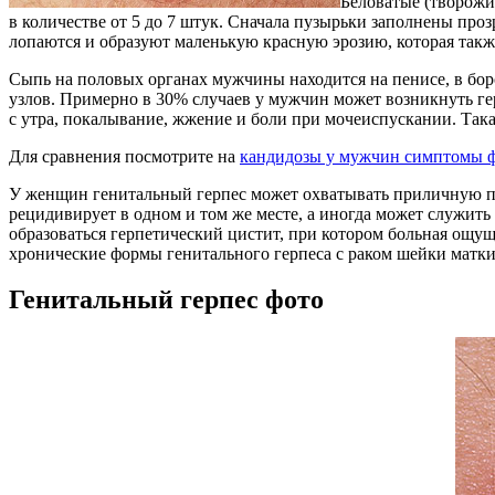
Беловатые (творожи
в количестве от 5 до 7 штук. Сначала пузырьки заполнены про
лопаются и образуют маленькую красную эрозию, которая также
Сыпь на половых органах мужчины находится на пенисе, в бор
узлов. Примерно в 30% случаев у мужчин может возникнуть ге
с утра, покалывание, жжение и боли при мочеиспускании. Такая
Для сравнения посмотрите на
кандидозы у мужчин симптомы 
У женщин генитальный герпес может охватывать приличную пол
рецидивирует в одном и том же месте, а иногда может служить
образоваться герпетический цистит, при котором больная ощущ
хронические формы генитального герпеса с раком шейки матки
Генитальный герпес фото