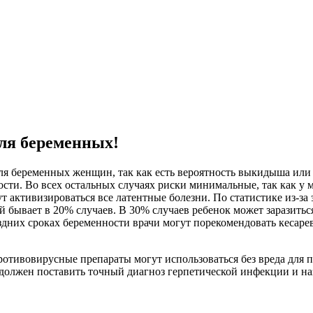
ля беременных!
 беременных женщин, так как есть вероятность выкидыша или за
ти. Во всех остальных случаях риски минимальные, так как у ма
 активизироваться все латентные болезни. По статистике из-за 
 бывает в 20% случаев. В 30% случаев ребенок может заразиться 
здних сроках беременности врачи могут порекомендовать кесаре
противовирусные препараты могут использоваться без вреда для
ч должен поставить точный диагноз герпетической инфекции и н