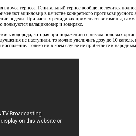
я вируса герпеса. Генитальный герпес вообще не лечится полн
именяют ацикловир в качестве конкретного противовирусного а
течение недели. При частых рецидивах применяют витамины, гамм
ю пользуются валацикловир и зовиракс.
кись водорода, которая при поражении герпесом половых орган
 улучшения не наступили, то можно увеличить дозу до 10 капель
 воспаление. Только ни в коем случае не прибегайте к народны