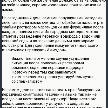
полости. Основное же лечение должно быть направлено
на заболевание, спровоцировавшее появление язв на
языке.
На сегодняшний день самыми популярными методами
лечения язв на языке считаются: обработка полости рта
слабым раствором марганцовки или фурацилина после
каждого приема пищи. Из народных методов можно
отметить разведение перекиси водорода с водой или
пищевой соды и полоскание данными растворами
полости рта. Для укрепления иммунитета чаще всего
выписывают препарат «Иммудон».
Важно! Были отмечены случаи ухудшения
ситуации после полоскания растворами
ромашки, соды или перекиси водорода.
Поэтому перед тем как заниматься
«самолечением» проконсультируйтесь лучше
со специалистом!
На самом деле не стоит паниковать при обнаружении
первичных симптомов язвочек на языке, так как не
всегда они носят опасный характер! Чаще всего это
заболевание возникает у девушек в следствие