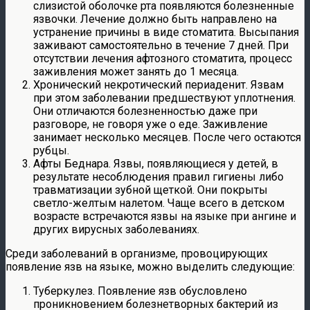
слизистой оболочке рта появляются болезненные
язвочки. Лечение должно быть направлено на
устранение причины в виде стоматита. Высыпания
заживают самостоятельно в течение 7 дней. При
отсутствии лечения афтозного стоматита, процесс
заживления может занять до 1 месяца.
Хронический некротический периаденит. Язвам
при этом заболевании предшествуют уплотнения.
Они отличаются болезненностью даже при
разговоре, не говоря уже о еде. Заживление
занимает несколько месяцев. После чего остаются
рубцы.
Афты Беднара. Язвы, появляющиеся у детей, в
результате несоблюдения правил гигиены либо
травматизации зубной щеткой. Они покрыты
светло-желтым налетом. Чаще всего в детском
возрасте встречаются язвы на языке при ангине и
других вирусных заболеваниях.
Среди заболеваний в организме, провоцирующих
появление язв на языке, можно выделить следующие:
Туберкулез. Появление язв обусловлено
проникновением болезнетворных бактерий из