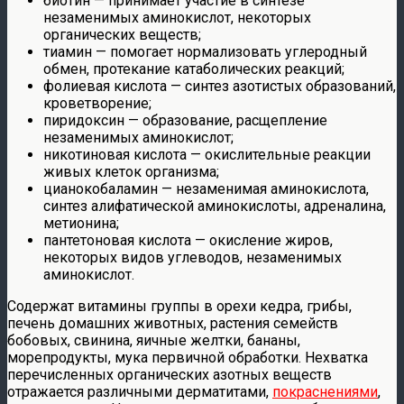
биотин — принимает участие в синтезе
незаменимых аминокислот, некоторых
органических веществ;
тиамин — помогает нормализовать углеродный
обмен, протекание катаболических реакций;
фолиевая кислота — синтез азотистых образований,
кроветворение;
пиридоксин — образование, расщепление
незаменимых аминокислот;
никотиновая кислота — окислительные реакции
живых клеток организма;
цианокобаламин — незаменимая аминокислота,
синтез алифатической аминокислоты, адреналина,
метионина;
пантетоновая кислота — окисление жиров,
некоторых видов углеводов, незаменимых
аминокислот.
Содержат витамины группы в орехи кедра, грибы,
печень домашних животных, растения семейств
бобовых, свинина, яичные желтки, бананы,
морепродукты, мука первичной обработки. Нехватка
перечисленных органических азотных веществ
отражается различными дерматитами,
покраснениями
,