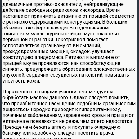
динамичные противо-окислители, нейтрализующие
действие свободных радикалов кислорода. Врачи
настаивают принимать витамин e от прыщей совместно
с ретиноло содержащими конструкциями. В больших
объемах токоферол находится подсолнечном,
оливковом масле, куриных яйцах, муке злаковых
первичной обработки. Токотриенол помогает
сопротивляться организму от высыпаний,
преждевременных морщин, складок, улучшает
конституцию эпидермиса. Ретинол и витамин е от
прыщей вкупе проявляются, как способствующие
снижать, предупреждать образование злокачественных
опухолей, сердечно-сосудистых патологий, повышать
упругость кожи.
Пораженные прыщами участки рекомендуется
обработать маслом данного. Однако следует помнить,
что преизбыточное насыщение подобным органическим
веществом нередко приводит к гипервитаминозу,
почечным заболеваниям, заражению крови и прыщи от
витамина е появляются не реже, чем от его недостатка.
Прежде чем бежать аптеку и покупать очередную
баночку или коробочку следует посетить врача,
определить их дневную дозу.