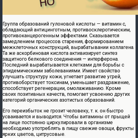
Группа образований гулоновой кислоты — витамин c,
обладающий антицинготным, противосклеротическим,
противоканцерогенным эффектами. Сказывается
замедлением процессов старения, формированием
межклеточных конструкций, вырабатывании коллагена.
Та же аскорбиновая кислота активизирует синтез
защитного белкового соединения — интерферона.
Последний вырабатывается клетками для борьбы с
эпидемическими заболеваниями. Имеет свойство
улучшать структуру кожи, угнетает развитие угрей,
противоборствует токсинам, уменьшает раздражение,
способствует регенерации, омолаживанию. Кроме
своих позитивных качеств, помогает усвоению других
категорий органических азотистых образований.
Его переизбыток не грозит человеку, т. к. он быстро
усваивается и выводится. Чтобы витамины от прыщей
на лице постоянно циркулировали в организме
необходимо употреблять в пищу свежие овощи, фрукты
ярких цветов, цитрусовые.