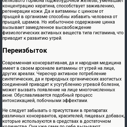
белкового гормона поджелудочной железы, уменьшает
концентрацию кератина, способствует заживлению,
регенерации кожи. Да и витамины с цинком от
прыщей в организме способны избавить человека от
прыщей, шрамов. Но избыточное содержание цинка
вызывает замедленное высвобождение
физиологических активных веществ типа гистамина, что
приводит к развитию угрей.
Переизбыток
Современная консервативная, да и народная медицина
имеет в своем арсенале витамины от угрей на лице,
других ареалах. Чересчур активное потребление
синтетических, да и природных органических азотистых
соединений приводит к усугублению угревой болезни,
может вызвать появление на лице многочисленных
акне. Обуславливается подобный процесс
интоксикацией, побочными эффектами.
Не следует забывать о присутствии в препаратах
различных консервантов, красителей, пищевых добавок,
которые используются в средствах в достаточном
количестве. Они уже сами по себе вызывают