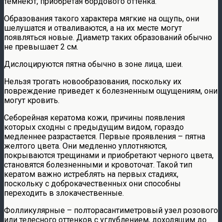
темнеют, приобретая бордового оттенка.
Образования такого характера мягкие на ощупь, они
шелушатся и отваливаются, а на их месте могут
появляться новые. Диаметр таких образований обычно
не превышает 2 см.
Дислоцируются пятна обычно в зоне лица, шеи.
Нельзя трогать новообразования, поскольку их
повреждение приведет к болезненным ощущениям, они
могут кровить.
Себорейная кератома кожи, причины появления
которых сходны с предыдущим видом, гораздо
медленнее разрастается. Первые проявления – пятна
желтого цвета. Они медленно уплотняются,
покрываются трещинами и приобретают черного цвета,
становятся болезненными и кровоточат. Такой тип
кератом важно истреблять на первых стадиях,
поскольку с доброкачественных они способны
переходить в злокачественные.
Фолликулярные – полторасантиметровый узел розового
или телесного оттенков с углублением, доходящим до