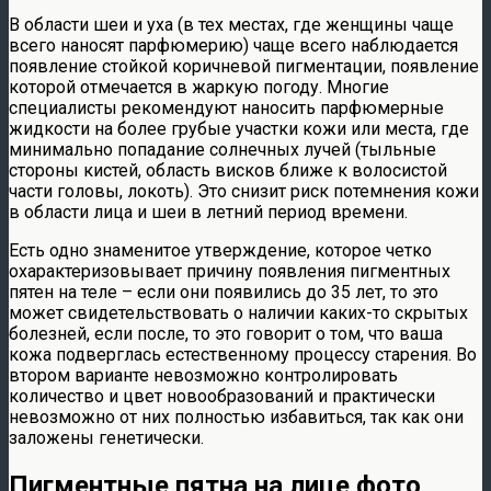
В области шеи и уха (в тех местах, где женщины чаще
всего наносят парфюмерию) чаще всего наблюдается
появление стойкой коричневой пигментации, появление
которой отмечается в жаркую погоду. Многие
специалисты рекомендуют наносить парфюмерные
жидкости на более грубые участки кожи или места, где
минимально попадание солнечных лучей (тыльные
стороны кистей, область висков ближе к волосистой
части головы, локоть). Это снизит риск потемнения кожи
в области лица и шеи в летний период времени.
Есть одно знаменитое утверждение, которое четко
охарактеризовывает причину появления пигментных
пятен на теле – если они появились до 35 лет, то это
может свидетельствовать о наличии каких-то скрытых
болезней, если после, то это говорит о том, что ваша
кожа подверглась естественному процессу старения. Во
втором варианте невозможно контролировать
количество и цвет новообразований и практически
невозможно от них полностью избавиться, так как они
заложены генетически.
Пигментные пятна на лице фото