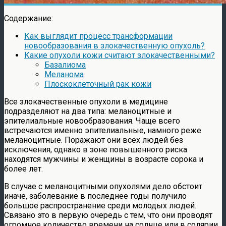
Содержание:
Как выглядит процесс трансформации
новообразования в злокачественную опухоль?
Какие опухоли кожи считают злокачественными?
Базалиома
Меланома
Плоскоклеточный рак кожи
Все злокачественные опухоли в медицине
подразделяют на два типа: меланоцитные и
эпителиальные новообразования. Чаще всего
встречаются именно эпителиальные, намного реже
меланоцитные. Поражают они всех людей без
исключения, однако в зоне повышенного риска
находятся мужчины и женщины в возрасте сорока и
более лет.
В случае с меланоцитными опухолями дело обстоит
иначе, заболевание в последнее годы получило
большое распространение среди молодых людей.
Связано это в первую очередь с тем, что они проводят
огромное количество времени на солнце или в солярии,