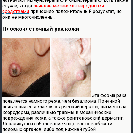
назначают иммунотерапию и химиотерапию. Есть также
случаи, когда
лечение меланомы народными
средствами
приносило положительный результат, но
они не многочисленны.
Плоскоклеточный рак кожи
Эта форма рака
появляется намного реже, чем базалиома. Причиной
появления ее является старческий кератоз, пигментная
ксеродерма, различные травмы и механические
повреждения кожи, а также рентгеновский дерматит.
Локализуется заболевание чаще всего в области
половых органов, либо под нижней губой.