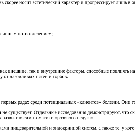
нь скорее носит эстетический характер и прогрессирует лишь в 
нсивным потоотделением;
ак внешние, так и внутренние факторы, способные повлиять на
у от назойливых пятен и горбов.
 первых рядах среди потенциальных «клиентов» болезни. Они точ
не существует. Отдельные исследования демонстрируют, что ск
к развитию симптоматики «розового недуга».
ами пищеварительной и эндокринной систем, а также те, у ког