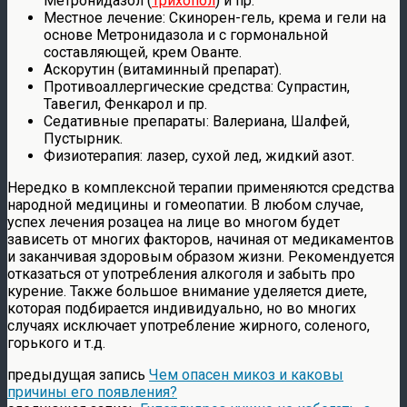
Метронидазол (
Трихопол
) и пр.
Местное лечение: Скинорен-гель, крема и гели на
основе Метронидазола и с гормональной
составляющей, крем Ованте.
Аскорутин (витаминный препарат).
Противоаллергические средства: Супрастин,
Тавегил, Фенкарол и пр.
Седативные препараты: Валериана, Шалфей,
Пустырник.
Физиотерапия: лазер, сухой лед, жидкий азот.
Нередко в комплексной терапии применяются средства
народной медицины и гомеопатии. В любом случае,
успех лечения розацеа на лице во многом будет
зависеть от многих факторов, начиная от медикаментов
и заканчивая здоровым образом жизни. Рекомендуется
отказаться от употребления алкоголя и забыть про
курение. Также большое внимание уделяется диете,
которая подбирается индивидуально, но во многих
случаях исключает употребление жирного, соленого,
горького и т.д.
предыдущая запись
Чем опасен микоз и каковы
причины его появления?