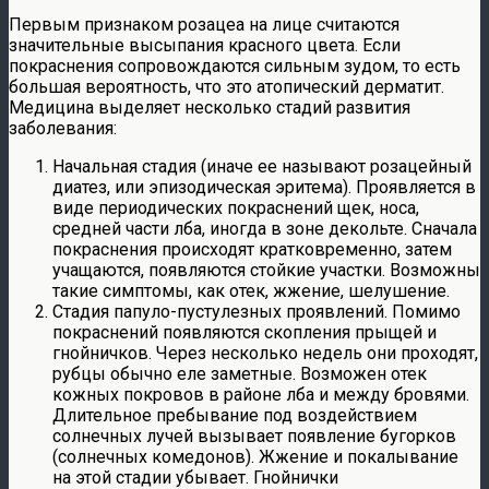
Первым признаком розацеа на лице считаются
значительные высыпания красного цвета. Если
покраснения сопровождаются сильным зудом, то есть
большая вероятность, что это атопический дерматит.
Медицина выделяет несколько стадий развития
заболевания:
Начальная стадия (иначе ее называют розацейный
диатез, или эпизодическая эритема). Проявляется в
виде периодических покраснений щек, носа,
средней части лба, иногда в зоне декольте. Сначала
покраснения происходят кратковременно, затем
учащаются, появляются стойкие участки. Возможны
такие симптомы, как отек, жжение, шелушение.
Стадия папуло-пустулезных проявлений. Помимо
покраснений появляются скопления прыщей и
гнойничков. Через несколько недель они проходят,
рубцы обычно еле заметные. Возможен отек
кожных покровов в районе лба и между бровями.
Длительное пребывание под воздействием
солнечных лучей вызывает появление бугорков
(солнечных комедонов). Жжение и покалывание
на этой стадии убывает. Гнойнички