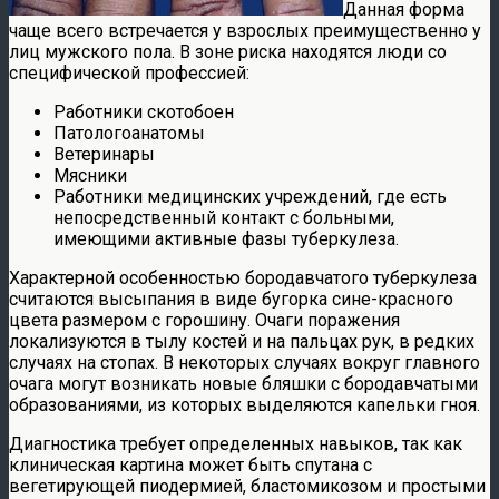
Данная форма
чаще всего встречается у взрослых преимущественно у
лиц мужского пола. В зоне риска находятся люди со
специфической профессией:
Работники скотобоен
Патологоанатомы
Ветеринары
Мясники
Работники медицинских учреждений, где есть
непосредственный контакт с больными,
имеющими активные фазы туберкулеза.
Характерной особенностью бородавчатого туберкулеза
считаются высыпания в виде бугорка сине-красного
цвета размером с горошину. Очаги поражения
локализуются в тылу костей и на пальцах рук, в редких
случаях на стопах. В некоторых случаях вокруг главного
очага могут возникать новые бляшки с бородавчатыми
образованиями, из которых выделяются капельки гноя.
Диагностика требует определенных навыков, так как
клиническая картина может быть спутана с
вегетирующей пиодермией, бластомикозом и простыми