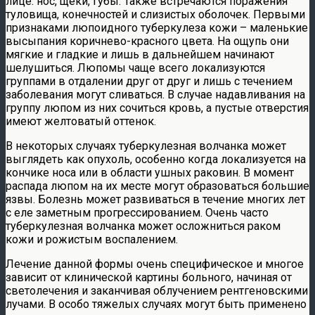
лице: нос, щеки, губы. Также встречаются поражения
туловища, конечностей и слизистых оболочек. Первыми
признаками люпоидного туберкулеза кожи – маленькие
высыпания коричнево-красного цвета. На ощупь они
мягкие и гладкие и лишь в дальнейшем начинают
шелушиться. Люпомы чаще всего локализуются
группами в отдалении друг от друг и лишь с течением
заболевания могут сливаться. В случае надавливания на
группу люпом из них сочиться кровь, а пустые отверстия
имеют желтоватый оттенок.
В некоторых случаях туберкулезная волчанка может
выглядеть как опухоль, особенно когда локализуется на
кончике носа или в области ушных раковин. В момент
распада люпом на их месте могут образоваться большие
язвы. Болезнь может развиваться в течение многих лет
с еле заметным прогрессированием. Очень часто
туберкулезная волчанка может осложниться раком
кожи и рожистым воспалением.
Лечение данной формы очень специфическое и многое
зависит от клинической картины больного, начиная от
светолечения и заканчивая облучением рентгеновскими
лучами. В особо тяжелых случаях могут быть применено