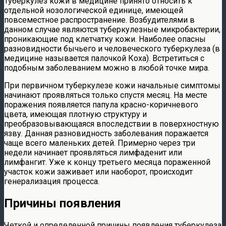
Туберкулез кожи в медицине принято относить к
отдельной нозологической единице, имеющей
повсеместное распространение. Возбудителями в
данном случае являются туберкулезные микробактерии,
проникающие под клетчатку кожи. Наиболее опасны
разновидности бычьего и человеческого туберкулеза (в
медицине называется палочкой Коха). Встретиться с
подобным заболеванием можно в любой точке мира.
При первичном туберкулезе кожи начальные симптомы
начинают проявляться только спустя месяц. На месте
поражения появляется папула красно-коричневого
цвета, имеющая плотную структуру и
преобразовывающаяся впоследствии в поверхностную
язву. Данная разновидность заболевания поражается
чаще всего маленьких детей. Примерно через три
недели начинает проявляться лимфаденит или
лимфангит. Уже к концу третьего месяца пораженной
участок кожи заживает или наоборот, происходит
генерализация процесса.
Причины появления
Четкой и определенной причины появления туберкулеза