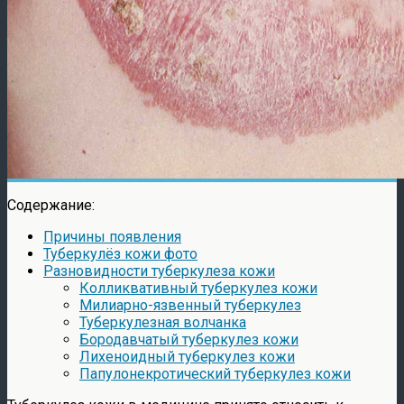
Содержание:
Причины появления
Туберкулёз кожи фото
Разновидности туберкулеза кожи
Колликвативный туберкулез кожи
Милиарно-язвенный туберкулез
Туберкулезная волчанка
Бородавчатый туберкулез кожи
Лихеноидный туберкулез кожи
Папулонекротический туберкулез кожи