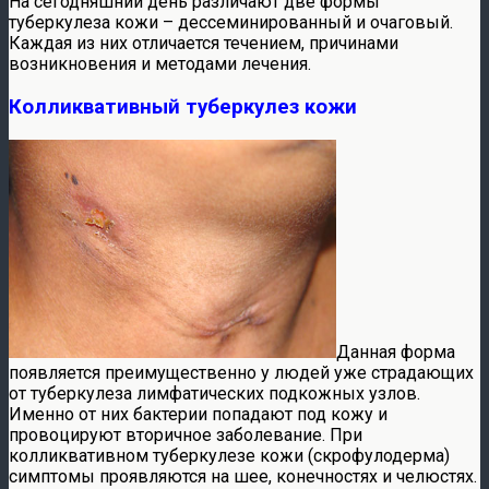
На сегодняшний день различают две формы
туберкулеза кожи – дессеминированный и очаговый.
Каждая из них отличается течением, причинами
возникновения и методами лечения.
Колликвативный туберкулез кожи
Данная форма
появляется преимущественно у людей уже страдающих
от туберкулеза лимфатических подкожных узлов.
Именно от них бактерии попадают под кожу и
провоцируют вторичное заболевание. При
колликвативном туберкулезе кожи (скрофулодерма)
симптомы проявляются на шее, конечностях и челюстях.