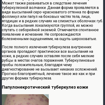
Может также развиваться в следствие лечения
туберкулезной волчанки. Данная форма проявляется в
виде высыпаний серо-красноватого оттенка по форме
фолликул или папул на боковых частях тела, лице,
ягодицах и в редких случаях на слизистых оболочках губ.
Когда высыпания локализуются группой, их можно
спутать с себорейной экземой. Отмечается спонтанное
появление и исчезание. Не сопровождаются
болезненными ощущениями, на ощупь шероховатые.
После полного излечения туберкулеза внутренних
органов пропадают практически все высыпания на
коже, в редких случаях оставляя после себя мелкие
рубцы в местах очагов поражения. Туберкулиновые
пробы положительные, благодаря чему
диагностирование не вызывает никаких осложнений.
Прогноз благоприятный, лечение такое же как и при
других формах туберкулеза.
Папулонекротический туберкулез кожи