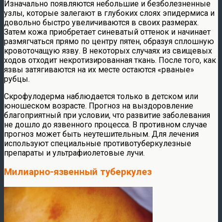
Изначально появляются небольшие и безболезненные
узлы, которые залегают в глубоких слоях эпидермиса и
довольно быстро увеличиваются в своих размерах.
Затем кожа приобретает синеватый оттенок и начинает
размягчаться прямо по центру пятен, образуя сплошную
кровоточащую язву. В некоторых случаях из свищевых
ходов отходит некротизированная ткань. После того, как
язвы затягиваются на их месте остаются «рваные»
рубцы.
Скрофулодерма наблюдается только в детском или
юношеском возрасте. Прогноз на выздоровление
благоприятный при условии, что развитие заболевания
не дошло до язвенного процесса. В противном случае
прогноз может быть неутешительным. Для лечения
используют специальные противотуберкулезные
препараты и ультрафиолетовые лучи.
Милиарно-язвенный туберкулез