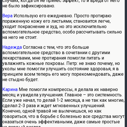
случаях, когда он не принес эффект, то и вреда от него
не было зафиксировано.
Вера
Использую его ежедневно. Просто протираю
пораженную кожу его листьями, становится легче,
уходит покраснение и зуд, но это исключительно
вспомогательное средство, особо рассчитывать сильно
на него не стоит.
Надежда
Согласна с тем, что это больше
вспомогательное средство в сочетании с другими
лекарствами, мне протирания помогли питать и
увлажнять кожные покровы. Петр: не знаю почему, но
уколы мне помогли улучшить состояние здоровья, я в
принципе всем теперь его могу порекомендовать, даже
не стыдно будет.
Карина
Мне помогли компрессы, я делала их наверно
месяц и увидела улучшения. Главное – это системность.
Если уже начал, то делай 1-2 месяца, а не так как многие,
сделал 2-3 раза и ждет мгновенных улучшений.
Конечно, одной травой не вылечишься, но как
говориться, что в борьбе с болезнью все средства могут
оказаться очень эффективными, даже самые простые