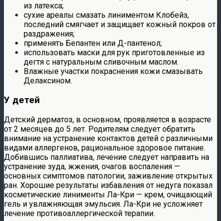
из латекса;
сухие ареалы смазать линиментом Клобейз,
последний смягчает и защищает кожный покров от
раздражения;
применять Бепантен или Д-пантенол;
использовать маски для рук приготовленные из
дегтя с натуральным сливочным маслом.
Влажные участки покраснения кожи смазывать
Делаксином.
У детей
Детский дерматоз, в основном, проявляется в возрасте
от 2 месяцев до 5 лет. Родителям следует обратить
внимание на устранение контактов детей с различными
видами аллергенов, рациональное здоровое питание.
Добившись паллиатива, лечение следует направить на
устранение зуда, жжения, очагов воспаления —
основных симптомов патологии, заживление открытых
ран. Хорошие результаты избавления от недуга показал
косметические линименты Ла-Кри — крем, очищающий
гель и увлажняющая эмульсия. Ла-Кри не усложняет
лечение противоаллергической терапии.