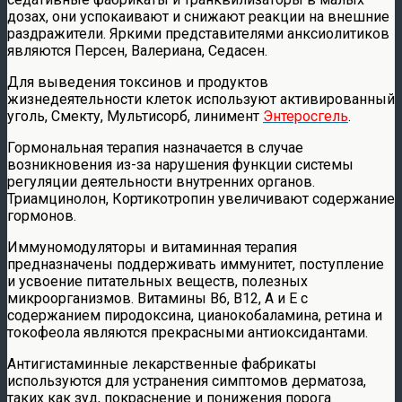
дозах, они успокаивают и снижают реакции на внешние
раздражители. Яркими представителями анксиолитиков
являются Персен, Валериана, Седасен.
Для выведения токсинов и продуктов
жизнедеятельности клеток используют активированный
уголь, Смекту, Мультисорб, линимент
Энтеросгель
.
Гормональная терапия назначается в случае
возникновения из-за нарушения функции системы
регуляции деятельности внутренних органов.
Триамцинолон, Кортикотропин увеличивают содержание
гормонов.
Иммуномодуляторы и витаминная терапия
предназначены поддерживать иммунитет, поступление
и усвоение питательных веществ, полезных
микроорганизмов. Витамины В6, В12, А и Е с
содержанием пиродоксина, цианокобаламина, ретина и
токофеола являются прекрасными антиоксидантами.
Антигистаминные лекарственные фабрикаты
используются для устранения симптомов дерматоза,
таких как зуд, покраснение и понижения порога