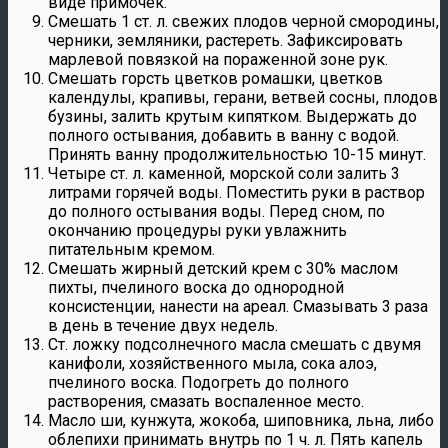
виде примочек.
Смешать 1 ст. л. свежих плодов черной смородины,
черники, земляники, растереть. Зафиксировать
марлевой повязкой на пораженной зоне рук.
Смешать горсть цветков ромашки, цветков
календулы, крапивы, герани, ветвей сосны, плодов
бузины, залить крутым кипятком. Выдержать до
полного остывания, добавить в ванну с водой.
Принять ванну продолжительностью 10-15 минут.
Четыре ст. л. каменной, морской соли залить 3
литрами горячей воды. Поместить руки в раствор
до полного остывания воды. Перед сном, по
окончанию процедуры руки увлажнить
питательным кремом.
Смешать жирный детский крем с 30% маслом
пихты, пчелиного воска до однородной
консистенции, нанести на ареал. Смазывать 3 раза
в день в течение двух недель.
Ст. ложку подсолнечного масла смешать с двумя
канифоли, хозяйственного мыла, сока алоэ,
пчелиного воска. Подогреть до полного
растворения, смазать воспаленное место.
Масло ши, кунжута, жокоба, шиповника, льна, либо
облепихи принимать внутрь по 1 ч. л. Пять капель