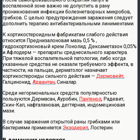
воспаленной зоне важно не допустить в рану
проникновения инфекции болезнетворных микробов,
грибков. С целью предупреждения заражения следует
дополнить терапию антибактериальными линиментами.
К кортикостероидным фабрикатам слабого действия
относится Преднизалоновая мазь 0,5 % ,
гидрокортизоновый крем Лонолид. Дексаметазон 0,05%
и Афлодерм — препараты среднесильного характера.
При тяжелой воспалительной патологии, либо когда
указанные средства не оказали требуемого эффекта, в
частности, на пальцах, дерматолог назначает
кортикостероиды сильного действия —
Дермовейт
,
Галцинонид,
Адвантан
, Синалар.
Среди негормональных средств популярностью
пользуются Дермасан, Ауробин,
Пантенол
, Радевит,
Скин-Кап, нафталановая, дегтярная, индомециновая
мази.
В случае заражения открытой раны грибками или
бактериями применяется
Экзодерил
, Лостерин.