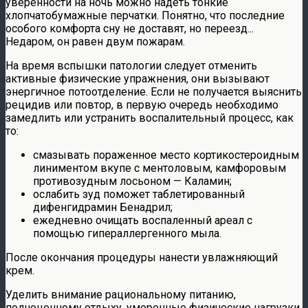
уверенности на ночь можно надеть тонкие
хлопчатобумажные перчатки. Понятно, что последние
особого комфорта сну не доставят, но переезд...
Недаром, он равен двум пожарам.
На время вспышки патологии следует отменить
активные физические упражнения, они вызывают
энергичное потоотделение. Если не получается выяснить
рецидив или повтор, в первую очередь необходимо
замедлить или устранить воспалительный процесс, как
то:
смазывать пораженное место кортикостероидным
линиментом вкупе с ментоловым, камфоровым
противозудным лосьоном — Каламин;
ослабить зуд поможет таблетированный
дифенгидрамин Бенадрил;
ежедневно очищать воспаленный ареал с
помощью гипераллергенного мыла.
После окончания процедуры нанести увлажняющий
крем.
Уделить внимание рациональному питанию,
полноценному отдыху, умеренные физические нагрузки