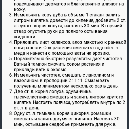
подсушивают дерматоз и благоприятно влияют на
кожу.
Измельчить кору дуба в объеме 1 стакан, залить
литром кипятка, довести до кипения, добавить 2 ст.
л. сухого корня лопуха, настоять 30 мин. В горячий
отвар опустить руки до полного остывания
жидкости.
Приложить лист каланхоэ, алоэ мякотью к раневой
поверхности. Сок растения смешать с одной ч. л.
меда и нанести с помощью ваты на эрозию.
Поразительно быстрые результаты дает чистотел.
Ватный тампон смочить соком растения и
прикладывать к экземе.
Измельчить чистотел, смешать с ланолином и
вазелином, в пропорции 2 : 1 : 1. Смазывать
полученным линиментом несколько раз в день.
Две ст. л. корня лопуха, одуванчика,
тысячелистника смешать и залить литром крутого
кипятка. Настоять полчаса, употреблять внутрь по 2
ст. л. в день.
Одну ст. л. тимьяна, корня цикория, ромашки
смешать и залить двумя ст. кипятка. Настоять 30
мин., остывшее снадобье применять для рук в