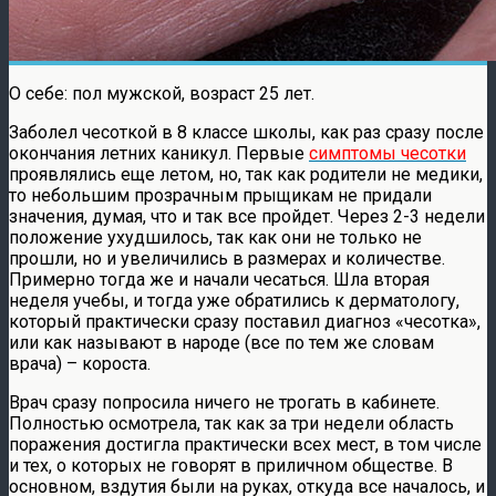
О себе: пол мужской, возраст 25 лет.
Заболел чесоткой в 8 классе школы, как раз сразу после
окончания летних каникул. Первые
симптомы чесотки
проявлялись еще летом, но, так как родители не медики,
то небольшим прозрачным прыщикам не придали
значения, думая, что и так все пройдет. Через 2-3 недели
положение ухудшилось, так как они не только не
прошли, но и увеличились в размерах и количестве.
Примерно тогда же и начали чесаться. Шла вторая
неделя учебы, и тогда уже обратились к дерматологу,
который практически сразу поставил диагноз «чесотка»,
или как называют в народе (все по тем же словам
врача) – короста.
Врач сразу попросила ничего не трогать в кабинете.
Полностью осмотрела, так как за три недели область
поражения достигла практически всех мест, в том числе
и тех, о которых не говорят в приличном обществе. В
основном, вздутия были на руках, откуда все началось, и