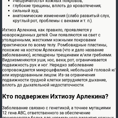
«чешуйчатость» кожных покровов;
глубокие трещины, вплоть до кровотечения;
сильный зуд;
анатомические изменения (слабо развитый слух,
круглый рот, проблемы с веками и т. п.).
Ихтиоз Арлекина, как правило, проявляется у
новорожденных детей. Они появляются на свет с
утолщенными, жесткими кожными покровами
практически по всему телу. Ромбовидные пластины,
похожие на костюм Арлекина (что и дало название
заболеванию), испещрены трещинами и/или гребнями.
Видоизменяются уши, нос, веки, рот, ограничивается
подвижность рук и ног. Нередко заболевание
сопровождается микроцефалией, небольшой головой и/
или изуродованным лицом. Из-за ограничения
подвижности грудной клетки затрудняется дыхание,
вплоть до дыхательной недостаточности.
Кто подвержен Ихтиозу Арлекина?
Заболевание связано с генетикой, а точнее мутациями
12 гена АВС, ответственного за обеспечение
производства белка для нормального развития кожных