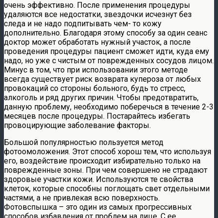
очень эффективно. После применения процедуры
удаляются все недостатки, звездочки исчезнут без
следа и не надо подпитывать чем- то кожу
дополнительно. Благодаря этому способу за один сеанс
доктор может обработать нужный участок, а после
проведения процедуры пациент сможет идти, куда ему
надо, но уже с чистым от поврежденных сосудов лицом.
Минус в том, что при использовании этого методе
всегда существует риск возврата купероза от любых
провокаций со стороны больного, будь то стресс,
алкоголь и ряд других причин. Чтобы предотвратить,
данную проблему, необходимо поберечься в течение 2-3
месяцев после процедуры. Постарайтесь избегать
провоцирующие заболевание факторы.
Большой популярностью пользуется метод
фотоомоложения. Этот способ хорош тем, что используя
его, воздействие происходит избирательно только на
поврежденные зоны. При чем совершено не страдают
здоровые участки кожи. Используются те свойства
клеток, которые способны поглощать свет отдельными
частями, а не привлекая всю поверхность.
Фотовспышка – это один из самых прогрессивных
способов избавления от проблем на лице. С ее