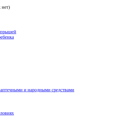
 нет)
в прыщей
ребенка
 аптечными и народными средствами
словиях