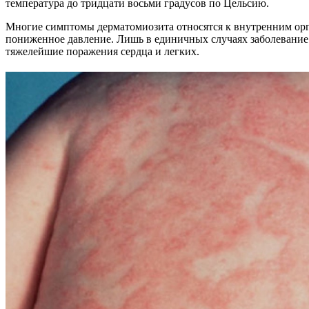
температура до тридцати восьми градусов по Цельсию.
Многие симптомы дерматомиозита относятся к внутренним орга
пониженное давление. Лишь в единичных случаях заболевание м
тяжелейшие поражения сердца и легких.