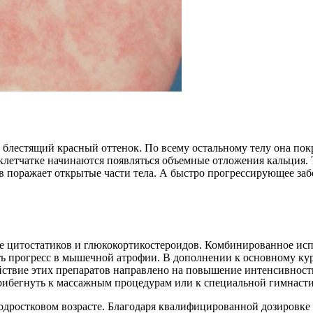
т блестящий красный оттенок. По всему остальному телу она по
клетчатке начинаются появляться объемные отложения кальция.
аев поражает открытые части тела. А быстро прогрессирующее з
е цитостатиков и глюкокортикостероидов. Комбинированное исп
ь прогресс в мышечной атрофии. В дополнении к основному кур
йствие этих препаратов направлено на повышение интенсивнос
рибегнуть к массажным процедурам или к специальной гимнасти
одростковом возрасте. Благодаря квалифицированной дозировке