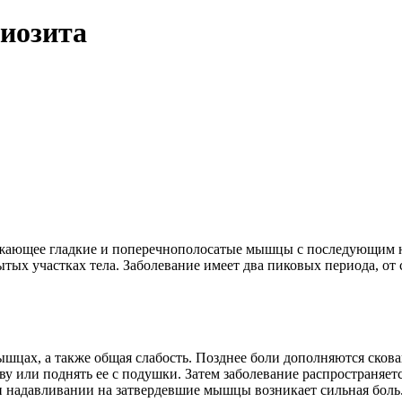
иозита
ражающее гладкие и поперечнополосатые мышцы с последующим 
ых участках тела. Заболевание имеет два пиковых периода, от со
мышцах, а также общая слабость. Позднее боли дополняются ско
у или поднять ее с подушки. Затем заболевание распространяе
и надавливании на затвердевшие мышцы возникает сильная боль