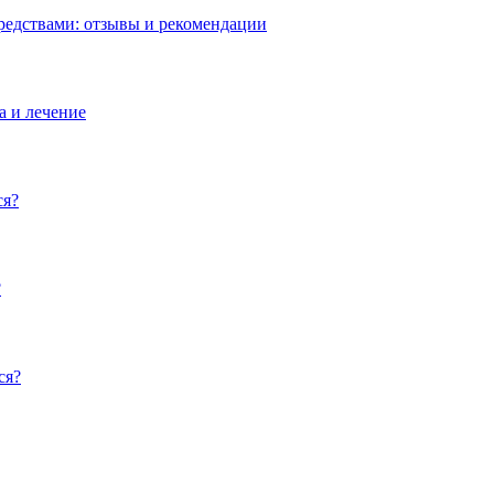
редствами: отзывы и рекомендации
а и лечение
ся?
?
ся?