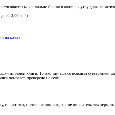
етягивается максимально близко к коже, а к утру должна засохну
еднее:
5,00
из 5)
ий на коже?
ошки из одной книги. Только там еще со всякими суеверными шт
ошка помогает, проверено на себе.
у, и чистотел, ничего не помогло, кроме вмешательства дермато