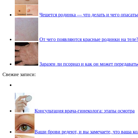
Чешется родинка — что делать и чего опасать
От чего появляются красные родинки на теле
Заразен ли псориаз и как он может передавать
Свежие записи:
Консультация врача-гинеколога: этапы осмотра
Ваши брови редеют, и вы замечаете, что ваша ко