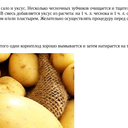
сало и уксус. Несколько чесночных зубчиков очищается и тщател
есь добавляется уксус из расчета: на 1 ч. л. чеснока и 1 ч. л. 
ом и/или пластырем. Желательно осуществлять процедуру перед с
этого один корнеплод хорошо вымывается и затем натирается на т