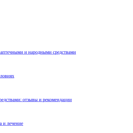
 аптечными и народными средствами
словиях
редствами: отзывы и рекомендации
а и лечение