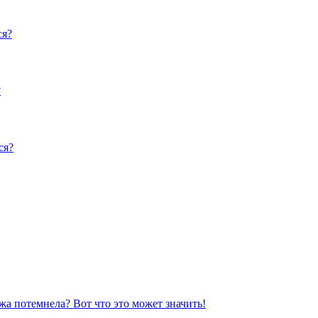
ся?
?
ся?
жа потемнела? Вот что это может значить!