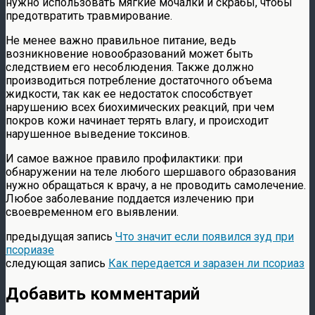
нужно использовать мягкие мочалки и скрабы, чтобы
предотвратить травмирование.
Не менее важно правильное питание, ведь
возникновение новообразований может быть
следствием его несоблюдения. Также должно
производиться потребление достаточного объема
жидкости, так как ее недостаток способствует
нарушению всех биохимических реакций, при чем
покров кожи начинает терять влагу, и происходит
нарушенное выведение токсинов.
И самое важное правило профилактики: при
обнаружении на теле любого шершавого образования
нужно обращаться к врачу, а не проводить самолечение.
Любое заболевание поддается излечению при
своевременном его выявлении.
предыдущая запись
Что значит если появился зуд при
псориазе
следующая запись
Как передается и заразен ли псориаз
Добавить комментарий