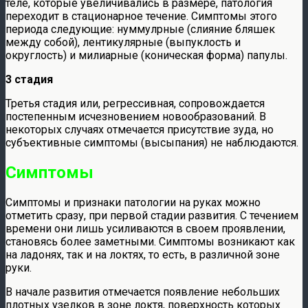
теле, которые увеличивались в размере, патология
переходит в стационарное течение. Симптомы этого
периода следующие: нуммулрные (слияние бляшек
между собой), лентикулярные (выпуклость и
округлость) и милиарные (коническая форма) папулы.
3 стадия
Третья стадия или, регрессивная, сопровождается
постепенным исчезновением новообразований. В
некоторых случаях отмечается присутствие зуда, но
субъективные симптомы (высыпания) не наблюдаются.
Симптомы
Симптомы и признаки патологии на руках можно
отметить сразу, при первой стадии развития. С течением
времени они лишь усиливаются в своем проявлении,
становясь более заметными. Симптомы возникают как
на ладонях, так и на локтях, то есть, в различной зоне
руки.
В начале развития отмечается появление небольших
плотных узелков в зоне локтя, поверхность которых