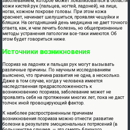
заболеванием, которое может локализоваться в области
кожи кистей рук (пальцев, ногтей, ладоней), на лице,
ногах, кожном покрове головы. При этом кожа
краснеет, начинает шелушиться, проявляя чешуйки и
бляшки. На сегодняшний день медицина не дает точного
ответа, как, и чем лечить болезнь, но общепризнанные
методы устранения патологии все-таки имеются. Об
этом будет говориться ниже.
Источники возникновения
Псориаз на ладонях и пальцах рук могут вызывать
различные причины. По научным исследованиям
выяснено, что причина развития не одна, а несколько.
Даже в том случае, когда у человека имеется
наследственная предрасположенность к
возникновению псориаза, заболевание может не
проявлять себя на протяжении многих лет, пока не даст
толчок иной провоцирующий фактор.
К наиболее распространенным причинам
возникновения псориаза можно отнести: развитие
болезни в результате эмоциональных потрясений (в
большинстве случаев, — это смерть близкого