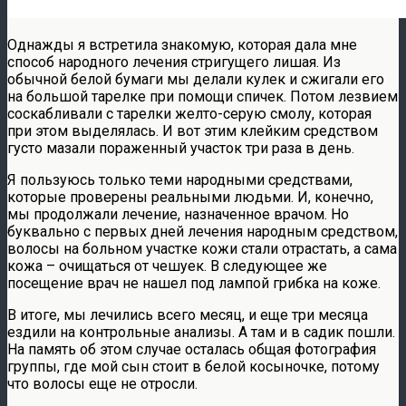
Однажды я встретила знакомую, которая дала мне
способ народного лечения стригущего лишая. Из
обычной белой бумаги мы делали кулек и сжигали его
на большой тарелке при помощи спичек. Потом лезвием
соскабливали с тарелки желто-серую смолу, которая
при этом выделялась. И вот этим клейким средством
густо мазали пораженный участок три раза в день.
Я пользуюсь только теми народными средствами,
которые проверены реальными людьми. И, конечно,
мы продолжали лечение, назначенное врачом. Но
буквально с первых дней лечения народным средством,
волосы на больном участке кожи стали отрастать, а сама
кожа – очищаться от чешуек. В следующее же
посещение врач не нашел под лампой грибка на коже.
В итоге, мы лечились всего месяц, и еще три месяца
ездили на контрольные анализы. А там и в садик пошли.
На память об этом случае осталась общая фотография
группы, где мой сын стоит в белой косыночке, потому
что волосы еще не отросли.