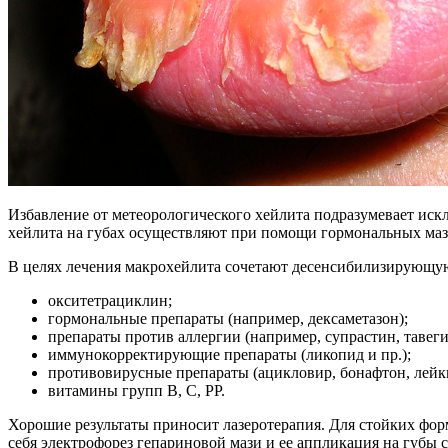
Избавление от метеорологического хейлита подразумевает иск
хейлита на губах осуществляют при помощи гормональных ма
В целях лечения макрохейлита сочетают десенсибилизирующу
окситетрациклин;
гормональные препараты (например, дексаметазон);
препараты против аллергии (например, супрастин, тавеги
иммунокорректирующие препараты (ликопид и пр.);
противовирусные препараты (ацикловир, бонафтон, лейки
витамины групп В, С, РР.
Хорошие результаты приносит лазеротерапия. Для стойких фо
себя электрофорез гепариновой мази и ее аппликация на губы 