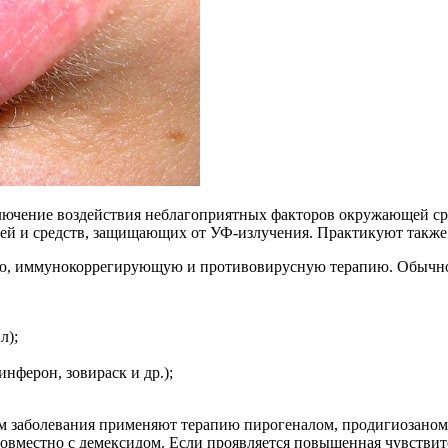
лючение воздействия неблагоприятных факторов окружающей сре
зей и средств, защищающих от УФ-излучения. Практикуют такж
ю, иммунокоррегирующую и противовирусную терапию. Обычно 
л);
нферон, зовираск и др.);
рм заболевания применяют терапию пирогеналом, продигиозано
совместно с демексидом. Если проявляется повышенная чувствите