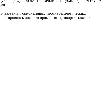
ю и пр. Однако лечение хейлита на губах в данном случае
ции.
спользования гормональных, противоаллергических,
же проводят, для чего применяют фенкорол, тавегил,