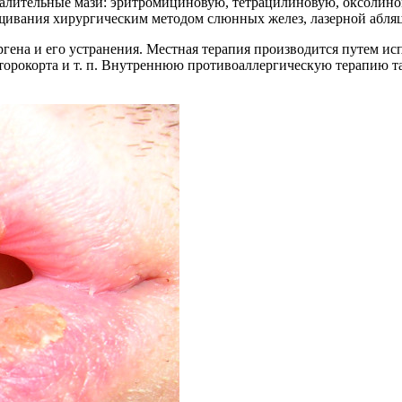
лительные мази: эритромициновую, тетрацилиновую, оксолинову
ущивания хирургическим методом слюнных желез, лазерной абля
ргена и его устранения. Местная терапия производится путем и
орокорта и т. п. Внутреннюю противоаллергическую терапию так