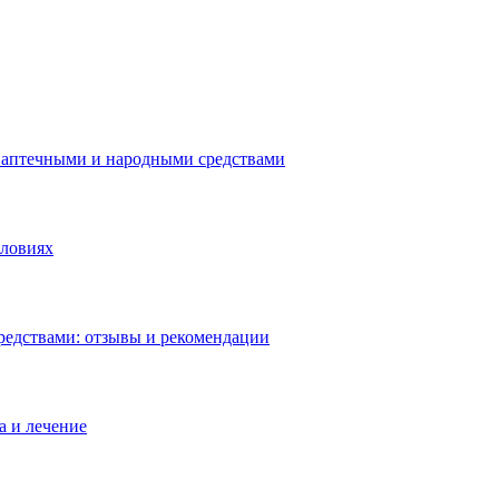
 аптечными и народными средствами
словиях
редствами: отзывы и рекомендации
а и лечение