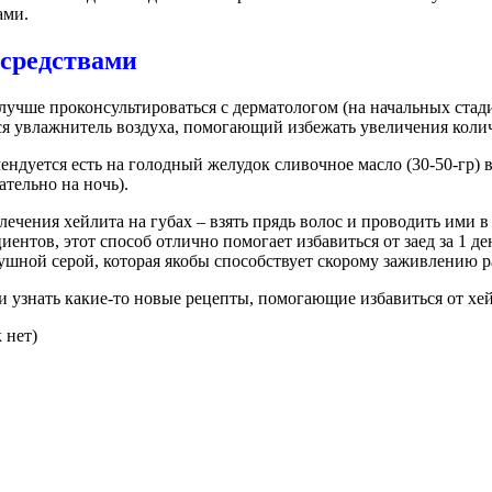
ами.
 средствами
 лучше проконсультироваться с дерматологом (на начальных ста
 увлажнитель воздуха, помогающий избежать увеличения количе
ндуется есть на голодный желудок сливочное масло (30-50-гр) в 
тельно на ночь).
чения хейлита на губах – взять прядь волос и проводить ими в
иентов, этот способ отлично помогает избавиться от заед за 1 д
шной серой, которая якобы способствует скорому заживлению р
 узнать какие-то новые рецепты, помогающие избавиться от хе
 нет)