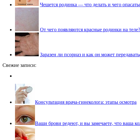
Чешется родинка — что делать и чего опасать
От чего появляются красные родинки на теле
Заразен ли псориаз и как он может передавать
Свежие записи:
Консультация врача-гинеколога: этапы осмотра
Ваши брови редеют, и вы замечаете, что ваша ко