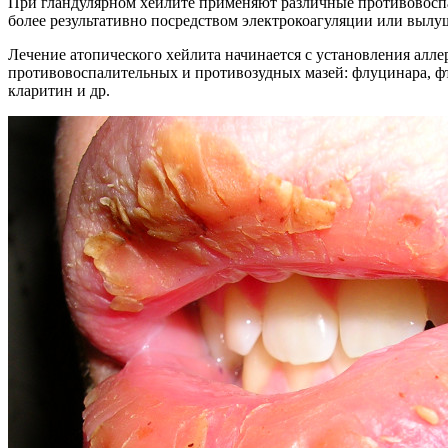
При гландулярном хейлите применяют различные противовоспа
более результативно посредством электрокоагуляции или выл
Лечение атопического хейлита начинается с установления алле
противовоспалительных и противозудных мазей: флуцинара, фт
кларитин и др.