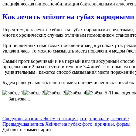
специфическая гипосенсибилизация бактериальными аллерген
Как лечить хейлит на губах народными
Перед тем, как лечить хейлит на губах народными средствами,
многих хронических случаях отличным помощником становится
При первичных симптомах появления заед в уголках рта, рекоме
увлажнилась, то можно смазывать места поражения медом (жела
Самый противоречивый и на первый взгляд абсурдный способ ле
проделывают 2 раза в сутки в течение 3-4 дней. По отзывам пац
«удивительным» кажется способ смазывания места поражений у
Будем рады услышать ваши отзывы о перечисленных способах и
(Пока оценок
Загрузка...
Следующая запись
Экзема на лице: фото, признаки, лечение
Предыдущая запись
Хейлит на губах: фото, причины, формы
Добавить комментарий