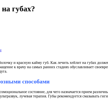
 на губах?
и
олочку и красную кайму губ. Как лечить хейлит на губах должен
ращение к врачу на самых ранних стадиях обуславливает своевр
уга.
тозными способами
эмоциональное состояние, для чего назначается прием различны
 ультразвук, лучевая терапия. Губы рекомендуется смазывать г