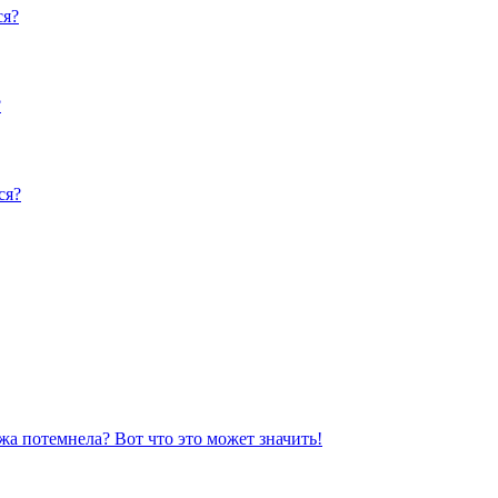
ся?
?
ся?
жа потемнела? Вот что это может значить!