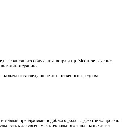
ды: солнечного облучения, ветра и пр. Местное лечение
е витаминотерапию.
назначаются следующие лекарственные средства:
м и иными препаратами подобного рода. Эффективно проявил
льность к аллергенам бактериального типа, назначается