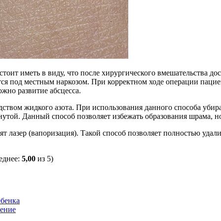
оит иметь в виду, что после хирургического вмешательства дост
ся под местным наркозом. При корректном ходе операции пациен
жно развитие абсцесса.
твом жидкого азота. При использования данного способа убира
онутой. Данный способ позволяет избежать образования шрама, 
 лазер (вапоризация). Такой способ позволяет полностью удали
еднее:
5,00
из 5)
ебенка
ление