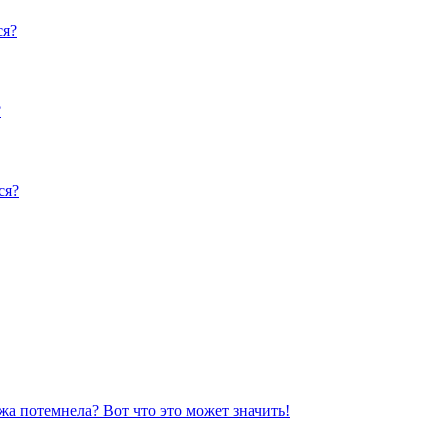
ся?
?
ся?
жа потемнела? Вот что это может значить!