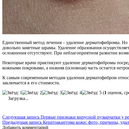
Единственный метод лечения – удаление дерматофибромы. Но ст
довольно заметные шрамы. Удаление образования осуществляет
осложнения отсутствуют. При неблагоприятном развитии возмо
Некоторые врачи практикуют удаление дерматофибромы посредс
кожными покровами, а нижняя (основная) часть остается нетр
К самым современным методам удаления дерматофибром относят
заключается в его стоимости.
(
1
оценок, ср
Загрузка...
Следующая запись
Первые признаки вирусной пузырчатки у р
Предыдущая запись
Кератоакантома кожи: фото, причины, уда
Добавить комментарий