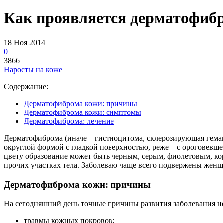
Как проявляется дерматофибр
18 Ноя 2014
0
3866
Наросты на коже
Содержание:
Дерматофиброма кожи: причины
Дерматофиброма кожи: симптомы
Дерматофиброма: лечение
Дерматофиброма (иначе – гистиоцитома, склерозирующая гема
округлой формой с гладкой поверхностью, реже – с ороговевше
цвету образование может быть черным, серым, фиолетовым, кор
прочих участках тела. Заболеваю чаще всего подвержены жен
Дерматофиброма кожи: причины
На сегодняшний день точные причины развития заболевания н
травмы кожных покровов;