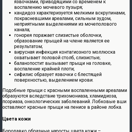
язвочками, приводящими со временем к
воспалению мочевого пузыря;
кандидоз характеризуется мелкими вскрупинами,
покрасневшими ареалами, сильным зудом,
неприятными выделениями из мочеполового
канала;
гонорея поражает слизистые оболочки,
образование прыщей на члене является ее
результатом;
вирусная инфекция контагиозного моллюска
охватывает половой столб, слизистые;
баланопостит вызывает прыщи на головке,
воспаление крайней плоти;
сифилис образует язвочки с блестящей
поверхностью, выделением крови.
Подобные прыщи с красными воспаленными ареалами
образуются вследствие трихомониаза, хламидиоза,
псориаза, онкологических заболеваний. Лобковые вши
оставляют красные прыщи на пенисе в районе лобка.
Цвета кожи
Бородавко образные наросты цвета кожи –