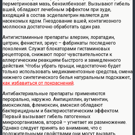
перметриновая мазь, бензилбензоат. Вызывают гибель
вшей, обладают лечебным эффектом при зуде,
входящий в состав эсдепалетрин является для
насекомых ядом. Гнездование вшей, контагиозного
моллюска достаточно обработать один раз.
Антигистаминные препараты алерзин, лоратадин,
цетрин, фенистил, эриус – фабрикаты последнего
поколения. Служат блокаторами гистаминовых
рецепторов, снижают порог чувствительности к
аллергическим реакциям быстрого и замедленного
действия. Чтобы убрать прыщи, недостаточно будет
только использовать медикаментозные средства, смена
нижнего синтетического белья натуральным подскажет,
как избавиться от покраснений
.
Антибактериальные препараты применяются
перорально, наружно. Ампициллин, аугментин,
амоксиклав, флемоксин, амоксил обладают
бактерицидным и бактериостатическим эффектом.
Первый вызывает гибель патогенных
микроорганизмов, второй – угнетает их размножение.
Однако следует принять во внимание, что с
положительными свойствами они могут вызвать