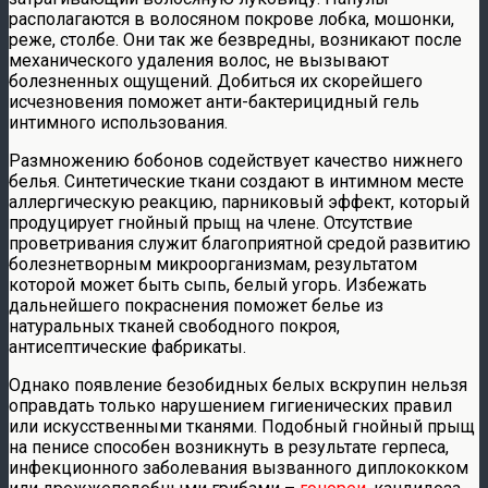
располагаются в волосяном покрове лобка, мошонки,
реже, столбе. Они так же безвредны, возникают после
механического удаления волос, не вызывают
болезненных ощущений. Добиться их скорейшего
исчезновения поможет анти-бактерицидный гель
интимного использования.
Размножению бобонов содействует качество нижнего
белья. Синтетические ткани создают в интимном месте
аллергическую реакцию, парниковый эффект, который
продуцирует гнойный прыщ на члене. Отсутствие
проветривания служит благоприятной средой развитию
болезнетворным микроорганизмам, результатом
которой может быть сыпь, белый угорь. Избежать
дальнейшего покраснения поможет белье из
натуральных тканей свободного покроя,
антисептические фабрикаты.
Однако появление безобидных белых вскрупин нельзя
оправдать только нарушением гигиенических правил
или искусственными тканями. Подобный гнойный прыщ
на пенисе способен возникнуть в результате герпеса,
инфекционного заболевания вызванного диплококком