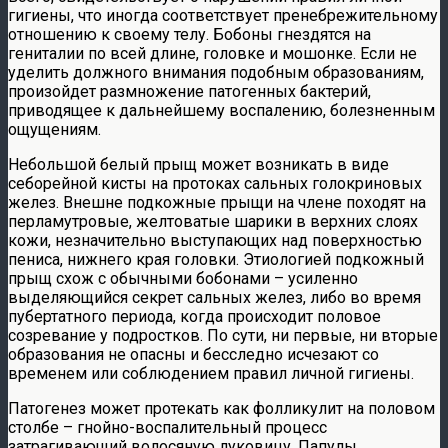
гигиены, что иногда соответствует пренебрежительному
отношению к своему телу. Бобоны гнездятся на
гениталии по всей длине, головке и мошонке. Если не
уделить должного внимания подобным образованиям,
произойдет размножение патогенных бактерий,
приводящее к дальнейшему воспалению, болезненным
ощущениям.
Небольшой белый прыщ может возникать в виде
себорейной кисты на протоках сальных голокриновых
желез. Внешне подкожные прыщи на члене походят на
перламутровые, желтоватые шарики в верхних слоях
кожи, незначительно выступающих над поверхностью
пениса, нижнего края головки. Этиологией подкожный
прыщ схож с обычными бобонами – усиленно
выделяющийся секрет сальных желез, либо во время
пубертатного периода, когда происходит половое
созревание у подростков. По сути, ни первые, ни вторые
образования не опасны и бесследно исчезают со
временем или соблюдением правил личной гигиены.
Патогенез может протекать как фолликулит на половом
столбе – гнойно-воспалительный процесс
затрагивающий волосяную луковицу. Папулы