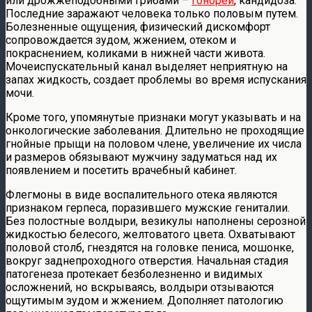
или дрожжеподобными грибами –
гонореи
, кандидоза.
Последние заражают человека только половым путем.
Болезненные ощущения, физический дискомфорт
сопровождается зудом, жжением, отеком и
покраснением, коликами в нижней части живота.
Мочеиспускательный канал выделяет неприятную на
запах жидкость, создает проблемы во время испускания
мочи.
Кроме того, упомянутые признаки могут указывать и на
онкологические заболевания. Длительно не проходящие
гнойные прыщи на половом члене, увеличение их числа
и размеров обязывают мужчину задуматься над их
появлением и посетить врачебный кабинет.
Флегмоны в виде воспалительного отека являются
признаком герпеса, поразившего мужские гениталии.
Без полостные волдыри, везикулы наполнены серозной
жидкостью белесого, желтоватого цвета. Охватывают
половой столб, гнездятся на головке пениса, мошонке,
вокруг заднепроходного отверстия. Начальная стадия
патогенеза протекает безболезненно и видимых
осложнений, но вскрываясь, волдыри отзываются
ощутимым зудом и жжением. Дополняет патологию