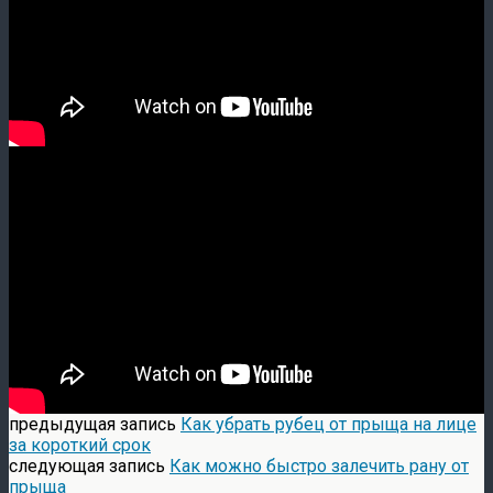
предыдущая запись
Как убрать рубец от прыща на лице
за короткий срок
следующая запись
Как можно быстро залечить рану от
прыща