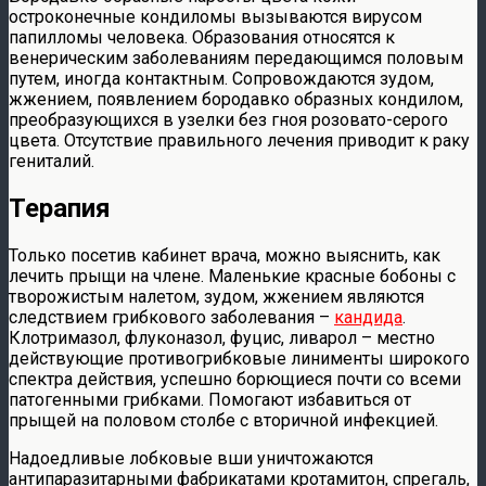
остроконечные кондиломы вызываются вирусом
папилломы человека. Образования относятся к
венерическим заболеваниям передающимся половым
путем, иногда контактным. Сопровождаются зудом,
жжением, появлением бородавко образных кондилом,
преобразующихся в узелки без гноя розовато-серого
цвета. Отсутствие правильного лечения приводит к раку
гениталий.
Терапия
Только посетив кабинет врача, можно выяснить, как
лечить прыщи на члене. Маленькие красные бобоны с
творожистым налетом, зудом, жжением являются
следствием грибкового заболевания –
кандида
.
Клотримазол, флуконазол, фуцис, ливарол – местно
действующие противогрибковые линименты широкого
спектра действия, успешно борющиеся почти со всеми
патогенными грибками. Помогают избавиться от
прыщей на половом столбе с вторичной инфекцией.
Надоедливые лобковые вши уничтожаются
антипаразитарными фабрикатами кротамитон, спрегаль,