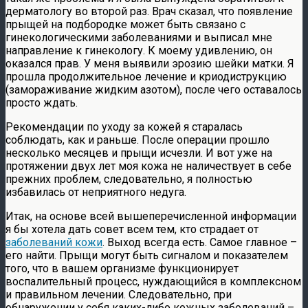
дерматологу во второй раз. Врач сказал, что появление
прыщей на подбородке может быть связано с
гинекологическими заболеваниями и выписал мне
направление к гинекологу. К моему удивлению, он
оказался прав. У меня выявили эрозию шейки матки. Я
прошла продолжительное лечение и криодиструкцию
(замораживание жидким азотом), после чего оставалось
просто ждать.
Рекомендации по уходу за кожей я старалась
соблюдать, как и раньше. После операции прошло
несколько месяцев и прыщи исчезли. И вот уже на
протяжении двух лет моя кожа не наличествует в себе
прежних проблем, следовательно, я полностью
избавилась от неприятного недуга.
Итак, на основе всей вышеперечисленной информации
я бы хотела дать совет всем тем, кто страдает от
заболеваний кожи
. Выход всегда есть. Самое главное –
его найти. Прыщи могут быть сигналом и показателем
того, что в вашем организме функционирует
воспалительный процесс, нуждающийся в комплексном
и правильном лечении. Следовательно, при
обнаружении у себя каких-либо кожных заболеваний –