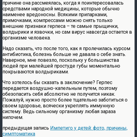
причине она рассмеялась, когда я поинтересовалась
средствами народной медицины, которые обычно
наименее вредоносны. Всякими припарками,
примочками, компрессами можно снять только
внешние признаки герпеса – те самые прыщички,
волдырики и язвочки, но сам вирус навсегда остается в
организме человека.
Надо сказать, что после того, как я пролечилась курсом
антибиотика, болезнь больше не давала о себе знать.
Наверное, мне повезло, поскольку у большинства
людей при малейшей простуде губы моментально
покрываются волдыриками.
Что хотелось бы сказать в заключение? Герпес
передается воздушно-капельным путем, поэтому
обезопасить себя абсолютно не получится никак.
Пожалуй, нужно просто более тщательно заботиться о
своем здоровье, всячески укреплять иммунную
систему. Ведь сильному организму любая зараза
нипочем.
предыдущая запись
Импетиго у детей: фото, причины,
симптоматика