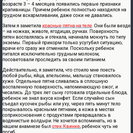
возрасте 3 – 4 месяцев появились первые признаки
крапивницы. Причем ребенок полностью находился на
грудном вскармливании, даже соки не давались.
Затем я заметила
красные пятна на теле
. Они были везде
– на ножках, животе, ягодицах, ручках. Поверхность
пятен воспалялась и отекала, начинала мокнуть по типу
экземы. Первый прикорм только усугубил ситуацию,
врачи его сразу же отменили. Поскольку ребенок
питался исключительно грудным молоком,
посоветовали проследить за своим питанием.
Действительно, я заметила, что стоило мне поесть
любой рыбы, яйца, апельсины, малышу становилось
хуже. Отдельные пятна сливались в сплошную
воспаленную поверхность, напоминающую ожог, и
чесались. До трех лет сыну готовила отдельные блюда,
ребенок не знал вкуса конфет. Если случайно сын
съедал кусочек рыбы или уху, через пять минут тело
покрывалось красными пятнами, а кожа в местах
соприкосновения с продуктами превращалась в
водянистые волдыри. Не хочется вспоминать, но в
нашем анамнезе был
отек Квинке
, ребенок чуть не
погиб.