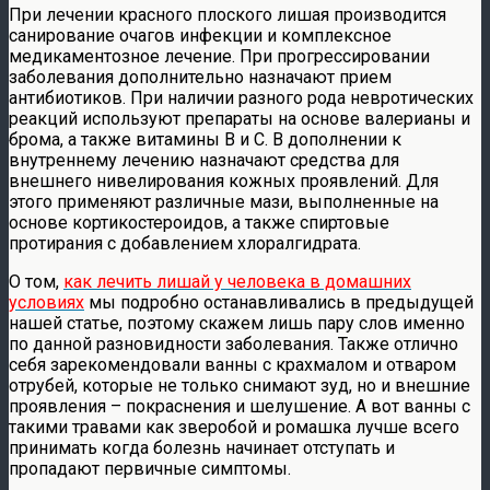
При лечении красного плоского лишая производится
санирование очагов инфекции и комплексное
медикаментозное лечение. При прогрессировании
заболевания дополнительно назначают прием
антибиотиков. При наличии разного рода невротических
реакций используют препараты на основе валерианы и
брома, а также витамины B и C. В дополнении к
внутреннему лечению назначают средства для
внешнего нивелирования кожных проявлений. Для
этого применяют различные мази, выполненные на
основе кортикостероидов, а также спиртовые
протирания с добавлением хлоралгидрата.
О том,
как лечить лишай у человека в домашних
условиях
мы подробно останавливались в предыдущей
нашей статье, поэтому скажем лишь пару слов именно
по данной разновидности заболевания. Также отлично
себя зарекомендовали ванны с крахмалом и отваром
отрубей, которые не только снимают зуд, но и внешние
проявления – покраснения и шелушение. А вот ванны с
такими травами как зверобой и ромашка лучше всего
принимать когда болезнь начинает отступать и
пропадают первичные симптомы.