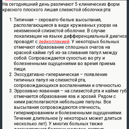
На сегодняшний день различают 5 клинических форм
красного плоского лишая слизистой оболочки рта:
Типичная – серовато-белые высыпания,
располагающиеся в виде кружевных узорах на
неизменной слизистой оболочке. В случае
локализации на языке дифференциальный диагноз
проводят с
лейкоплакией
. У некоторых больных
отмечают образование сплошных очагов на
красной кайме губ из-за сливания папул между
собой. Сопровождается сухостью во рту и
болезненными ощущениями во время приема
пищи.
Экссудативно-гипермическая – появление
типичных папул на слизистой рта,
сопровождающихся воспалениями и отечностью.
Эррозивно-язвенная – на слизистой рта и кайме губ
отмечается образование язв и эрозий. Рядом с
ними располагаются небольшие папулы. Все
высыпания сопровождаются отечность,
гипермированием и болезненными ощущениями.
Течение длительное (у некоторых может длиться
несколько лет). У многих больных также