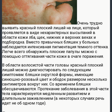
Очень трудно
выявить красный плоский лишай на лице, который
проявляется в виде нехарактерных высыпаний в
области кожи лба, щек, нижних и верхних веках и
подбородка. Вместо привычных бляшек у больных
наблюдается интенсивная пигментация темного оттенка.
Легче всего обнаружить плоские папулы можно с
помощью оттягивания части кожи в очаге поражения.
В области волосистой части головы красный плоский
лишай можно диагностировать по следующим
симптомам: бляшки округлой формы, имеющие
синюшно-розовый цвет и ободок размером несколько
сантиметров вокруг них. Со временем бляшки
обесцвечиваются. Протекание заболевания в этой части
тела характеризуется медленным развитием и
длительным заживлением (в некоторых случаях речь
идет не об одном годе).