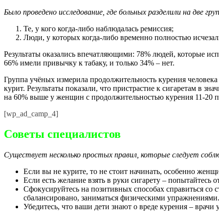
Было проведено исследование, где больных разделили на две гр
Те, у кого когда-либо наблюдалась ремиссия;
Люди, у которых когда-либо временно полностью исчеза
Результаты оказались впечатляющими: 78% людей, которые исп
66% имели привычку к табаку, и только 34% – нет.
Группа учёных измерила продолжительность курения человека в
курит. Результаты показали, что пристрастие к сигаретам в з
на 60% выше у женщин с продолжительностью курения 11-20 пачк
[wp_ad_camp_4]
Советы специалистов
Существует несколько простых правил, которые следует собл
Если вы не курите, то не стоит начинать, особенно женщ
Если есть желание взять в руки сигарету – попытайтесь 
Сфокусируйтесь на позитивных способах справиться со ст
сбалансировано, заниматься физическими упражнениями
Убедитесь, что ваши дети знают о вреде курения – врачи