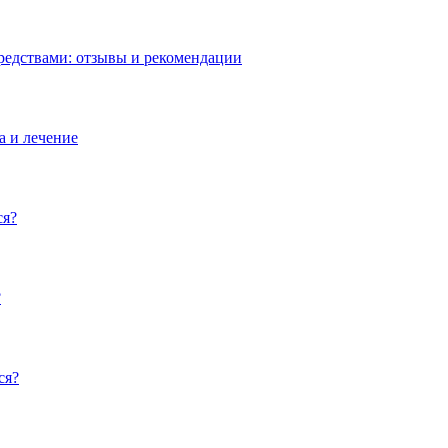
редствами: отзывы и рекомендации
а и лечение
ся?
?
ся?