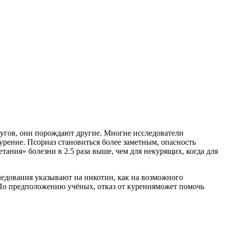
едугов, они порождают другие. Многие исследователи
урение. Псориаз становиться более заметным, опасность
ания» болезни в 2.5 раза выше, чем для некурящих, когда для
ледования указывают на никотин, как на возможного
По предположению учёных, отказ от куренияможет помочь