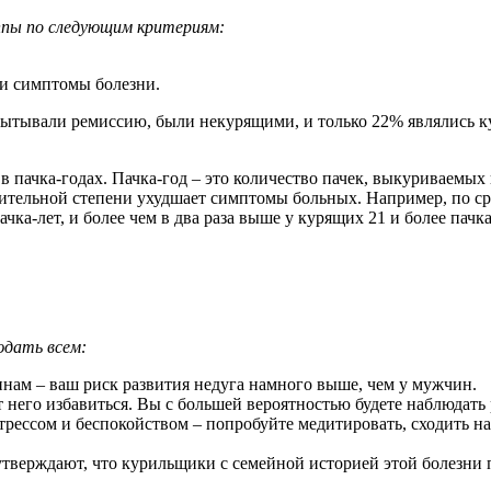
уппы по следующим критериям:
ли симптомы болезни.
ытывали ремиссию, были некурящими, и только 22% являлись ку
 пачка-годах. Пачка-год – это количество пачек, выкуриваемых 
начительной степени ухудшает симптомы больных. Например, по 
а-лет, и более чем в два раза выше у курящих 21 и более пачка
юдать всем:
инам – ваш риск развития недуга намного выше, чем у мужчин.
от него избавиться. Вы с большей вероятностью будете наблюдать
рессом и беспокойством – попробуйте медитировать, сходить на
.
 утверждают, что курильщики с семейной историей этой болезни 