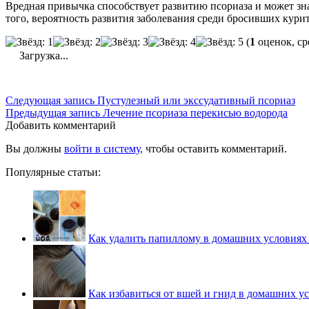
Вредная привычка способствует развитию псориаза и может зна
того, вероятность развития заболевания среди бросивших кури
(
1
оценок, ср
Загрузка...
Следующая запись
Пустулезный или экссудативный псориаз
Предыдущая запись
Лечение псориаза перекисью водорода
Добавить комментарий
Вы должны
войти в систему,
чтобы оставить комментарий.
Популярные статьи:
Как удалить папиллому в домашних условиях
Как избавиться от вшей и гнид в домашних у