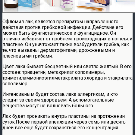
Офломил лак, является препаратом направленного
действия против грибковой инфекции. Действие его
может быть фунгистатическое и фунгицидное. Он
отлично избавляет от проблем, происходящих в ногтевой
пластине. Он уничтожает такие возбудители грибка, как
те, что вызваны дерматофитами, дрожжевыми и
плесневыми грибами.
Цвет лака бывает бесцветный или светло желтый. В его
составе: триацетин, метакрилат сополимеры,
триметиламмониоэтилметакрилата хлорида и этакрилата
сополимер.
Интенсивным будет состав лака аллергикам, и кто
следит за своим здоровьем. А вспомогательные
вещества могут не волновать больного.
Лак будет проникать внутрь пластины на протяжении
суток.После первой апелляции через семь или десять
дней все еще будет сохраняться его концентрация.