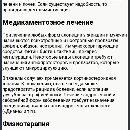
печени и почек. Если существует надобность, то
проводится дегельминтизация.
Медикаментозное лечение
При лечении любых форм алопеции у женщин и мужчин
назначаются психотропные и ноотропные препараты:
азафен, сибазон, ноотропил. Иммунокорригирующие
средства: фитин, биотин, тактивин, декарис,
метилурацин. Некоторые виды алопеции требуют
назначения ангиопротекторов и препаратов, которые
улучшают микроциркуляцию.
В тяжелых случаях применяется кортикостероидная
терапия. К сожалению, она не всегда может
предотвратить рецидив болезни, если алопеция
усугублена атрофией кожи. Лечение андрогенной и
себорейной форм заболевания требует назначения
специализированных антиандрогенных лекарств
(«Диане» и т.п.).
Физиотерапия