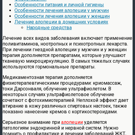
Особенности питания и личной гигиены
Особенности лечения алопеции у мужчин
Особенности лечения алопеции у женщин
Лечение алопеции в домашних условиях
Народные средства
Лечение всех видов заболевания включает применение
поливитаминов, ноотропных и психотропных лекарств.
При лечении гнездной алопеции у мужчин и у женщин
терапия дополняется препаратами, которые улучшают
тканевую микроциркуляцию. В самых тяжелых случаях
используются гормональные препараты.
Медикаментозная терапия дополняется
физиотерапевтическими процедурами: криомассаж,
токи Дарсонваля, облучение ультрафиолетом. В
некоторых случаях ультрафиолетовое облучение
сочетают с фотохимиотерапией. Неплохой эффект дает
втирание в кожу различных спиртовых настоек, также
показано нанесение кремов с кортикостероидами.
Серьезное внимание при
алопеции
уделяется
патологиям эндокринной и нервной систем. Нужно
помнить о профилактике и лечении заболеваний ЖКТ,