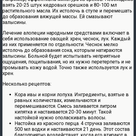
взять 20-25 штук кедровых орешков и 80-100 мл
растительного масла. Их истолочь в ступе и перемешать
до образования вяжущей массы. Ей смазывают
залысины.
Лечение алопеции народными средствами включает в
себя использование овощей: хрен, чеснок, лук. Каждый
из них применяется по отдельности. Чеснок мелко
истолочь до образования сока, которым натираются
залысины. Больной будет испытывать неприятные
ощущения, пощипывания, но их нужно перетерпеть и не
промывать кожу водой. Точно также используется лук и
хрен.
Несколько рецептов:
Кора ивы и корни лопуха. Ингредиенты, взятые в
равных количествах, измельчаются и
перемешиваются. Смесь заливается литром
кипятка и настаивается 20-30 минут. Такой
настойкой нужно ополаскивать волосы.
Настойка из красного перца. 4 стручка заливаются
500 мл водки и настаиваются 21 день. Этот состав
благоприятно воздействует, когда его втирают в