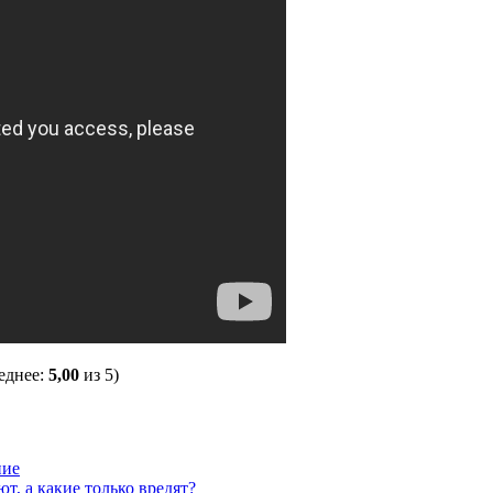
еднее:
5,00
из 5)
ние
т, а какие только вредят?