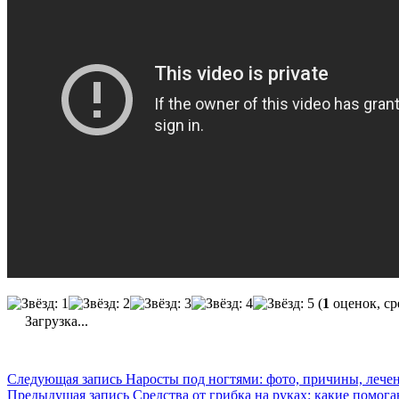
(
1
оценок, ср
Загрузка...
Следующая запись
Наросты под ногтями: фото, причины, лече
Предыдущая запись
Средства от грибка на руках: какие помогаю