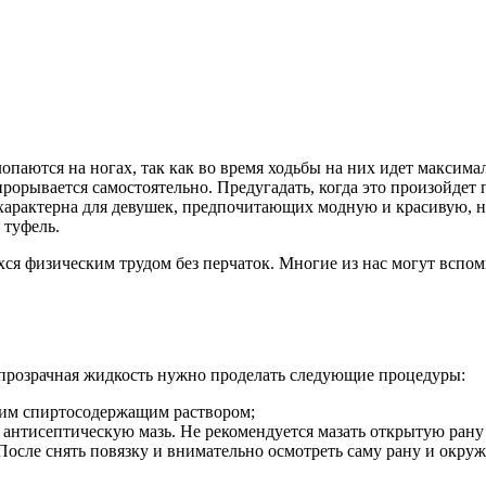
опаются на ногах, так как во время ходьбы на них идет максима
орывается самостоятельно. Предугадать, когда это произойдет 
арактерна для девушек, предпочитающих модную и красивую, н
 туфель.
ся физическим трудом без перчаток. Многие из нас могут вспом
а прозрачная жидкость нужно проделать следующие процедуры:
гим спиртосодержащим раствором;
 антисептическую мазь. Не рекомендуется мазать открытую рану
 После снять повязку и внимательно осмотреть саму рану и окр