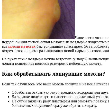
Чаще всего мозоли л
неудобной или тесной обуви мозолевый волдырь с жидкостью пр
все
мозоли на ногах
бактерицидным пластырем. Эта проблема х
встречаются во время разнашивания новой пары кроссовок или
На руках такие волдыри можно встретить у людей, занимающих
лопаты появлялись водянки размером с небольшую монету.
Как обрабатывать лопнувшие мозоли?
Если так случилось, что ваша мозоль лопнула и из нее вытекл
Обработать открытую рану перекисью водорода или дру
Дать ранке подсохнуть и нанести на пораженный участок
На сутки заклеить рану пластырем или замотать повязку.
болезненных ощущений сразу же обратить к врачу.