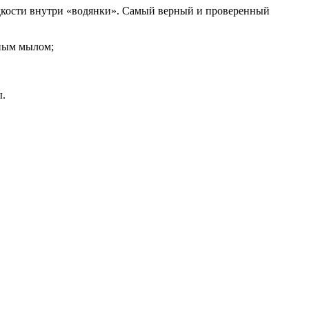
жидкости внутри «водянки». Самый верный и проверенный
нным мылом;
ы.