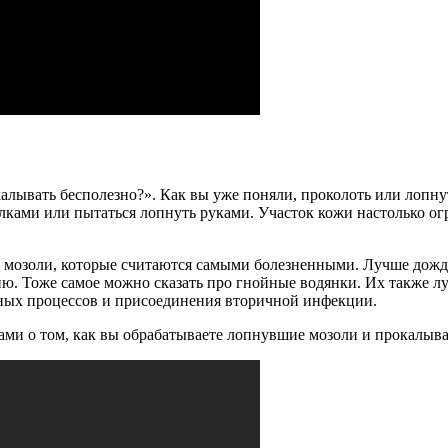
калывать бесполезно?». Как вы уже поняли, проколоть или лопну
лками или пытаться лопнуть руками. Участок кожи настолько о
 мозоли, которые считаются самыми болезненными. Лучше дождат
. Тоже самое можно сказать про гнойные водянки. Их также луч
ьных процессов и присоединения вторичной инфекции.
ами о том, как вы обрабатываете лопнувшие мозоли и прокалыва