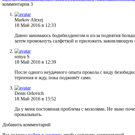
комментария 3
Markov Alexej
18 Май 2016 в 12:33
Давно занимаюсь бодибилдингом и из-за поднятия больши
затем промокнуть салфеткой и приложить заживляющую ма
sonya S
18 Май 2016 в 12:39
После одного неудачного опыта прокола с виду безобидн
терпения и жду, пока подживёт само.
Denis Orlovich
18 Май 2016 в 15:52
Да у меня постоянная проблема с мозолями. Не знаю поче
прокалывать.
Добавить комментарий
Вы должны
войти в систему,
чтобы оставить комментарий.