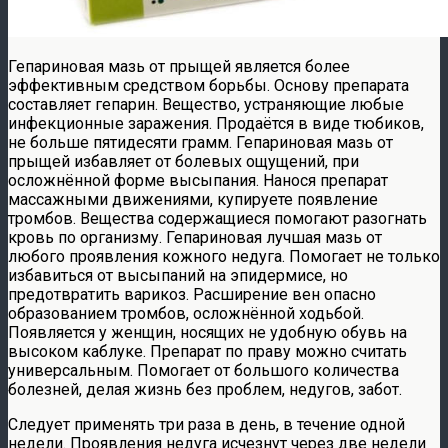
Гепариновая мазь от прыщей является более
эффективным средством борьбы. Основу препарата
составляет гепарин. Вещество, устраняющие любые
инфекционные заражения. Продаётся в виде тюбиков,
не больше пятидесяти грамм. Гепариновая мазь от
прыщей избавляет от болевых ощущений, при
осложнённой форме высыпания. Нанося препарат
массажными движениями, купируете появление
тромбов. Вещества содержащиеся помогают разогнать
кровь по организму. Гепариновая лучшая мазь от
любого проявления кожного недуга. Помогает не только
избавиться от высыпаний на эпидермисе, но
предотвратить варикоз. Расширение вен опасно
образованием тромбов, осложнённой ходьбой.
Появляется у женщин, носящих не удобную обувь на
высоком каблуке. Препарат по праву можно считать
универсальным. Помогает от большого количества
болезней, делая жизнь без проблем, недугов, забот.
Следует применять три раза в день, в течение одной
недели. Проявления недуга исчезнут через две недели