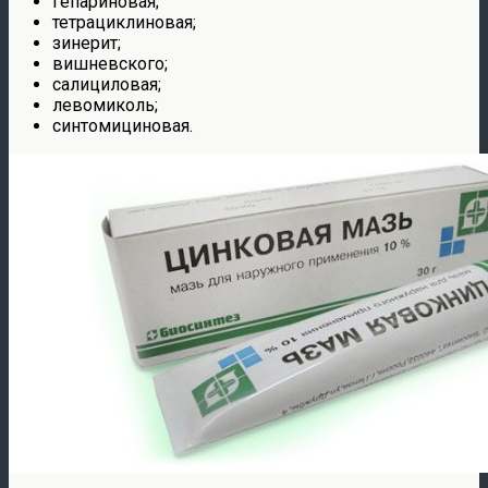
гепариновая;
тетрациклиновая;
зинерит;
вишневского;
салициловая;
левомиколь;
синтомициновая.