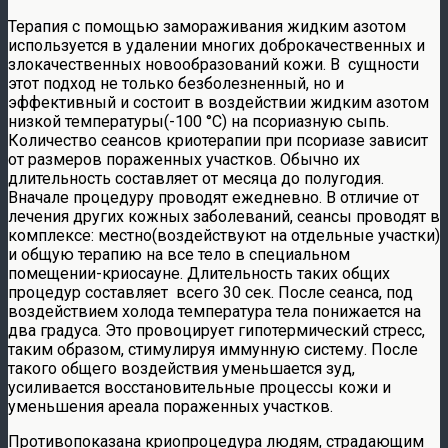
Терапия с помощью замораживания жидким азотом
используется в удалении многих доброкачественных и
злокачественных новообразований кожи. В сущности
этот подход не только безболезненный, но и
эффективный и состоит в воздействии жидким азотом
низкой температуры(-100 °С) на псориазную сыпь.
Количество сеансов криотерапии при псориазе зависит
от размеров пораженных участков. Обычно их
длительность составляет от месяца до полугодия.
Вначале процедуру проводят ежедневно. В отличие от
лечения других кожных заболеваний, сеансы проводят в
комплексе: местно(воздействуют на отдельные участки)
и общую терапию на все тело в специальном
помещении-криосауне. Длительность таких общих
процедур составляет всего 30 сек. После сеанса, под
воздействием холода температура тела понижается на
два градуса. Это провоцирует гипотермический стресс,
таким образом, стимулируя иммунную систему. После
такого общего воздействия уменьшается зуд,
усиливается восстановительные процессы кожи и
уменьшения ареала пораженных участков.
Противопоказана криопроцедура людям, страдающим