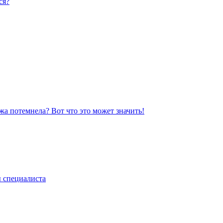
ся?
жа потемнела? Вот что это может значить!
ы специалиста