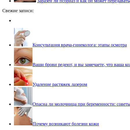
Заразен ли псориаз и как он может передавать
Свежие записи:
Консультация врача-гинеколога: этапы осмотра
Ваши брови редеют, и вы замечаете, что ваша ко
Удаление растяжек лазером
Опасна ли молочница при беременности: совет
Почему возникают болезни кожи