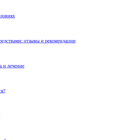
словиях
редствами: отзывы и рекомендации
а и лечение
ся?
?