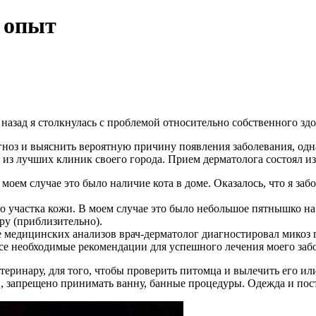
 опыт
т назад я столкнулась с проблемой относительно собственного зд
гноз и выяснить вероятную причину появления заболевания, одна
з лучших клиник своего города. Прием дерматолога состоял из
оем случае это было наличие кота в доме. Оказалось, что я за
о участка кожи. В моем случае это было небольшое пятнышко на п
ру (приблизительно).
те медицинских анализов врач-дерматолог диагностировал микоз
се необходимые рекомендации для успешного лечения моего заб
етеринару, для того, чтобы проверить питомца и вылечить его и
й, запрещено принимать ванну, банные процедуры. Одежда и пос