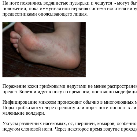
На ноге появились водянистые пузырьки и чешутся
- могут бы
положении, пока иммунная или нервная система носителя вирус
предвестниками опоясывающего лишая.
Поражение кожи грибковыми недугами не менее распространено,
предел. Болезни идут в ногу со временем, постоянно модифи
Инфицирование микозом происходит обычно в многолюдных мест
Поры грибка могут через трещину или порез ноги попасть в ли
маленькие волдыри.
Уксусы различных насекомых, ос, шершней, комаров, особенно 
недугом слоновой ноги. Через некоторое время вздутие проходи