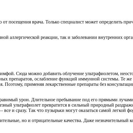
о от посещения врача. Только специалист может определить при
ной аллергической реакции, так и заболевании внутренних орга
с лимфой. Сюда можно добавить облучение ультрафиолетом, нео
ых препаратов, ослабление функций иммунной системы. Те же к
я. Поэтому, применяя лекарственные препараты без консультации
правимый урон. Длительное пребывание под его прямыми лучами 
езный ультрафиолет превратится в сильный природный раздражи
 все и сразу. Так что пузырьки могут оказаться самой легкой ф
ительные, но и отрицательные качества. Даже незначительный к