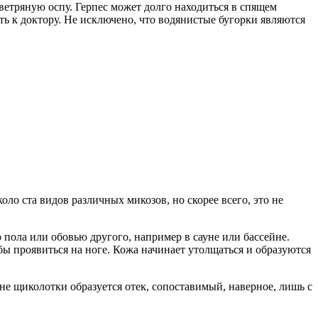
ветряную оспу. Герпес может долго находиться в спящем
ть к доктору. Не исключено, что водянистые бугорки являются
о ста видов различных микозов, но скорее всего, это не
пола или обовью другого, например в сауне или бассейне.
бы проявиться на ноге. Кожа начинает утолщаться и образуются
не щиколотки образуется отек, сопоставимый, наверное, лишь с