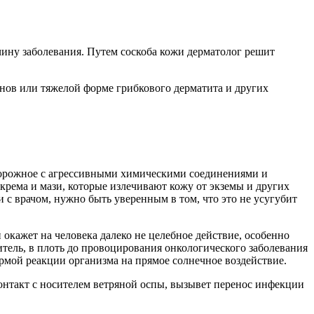
чину заболевания. Путем соскоба кожи дерматолог решит
нов или тяжелой форме грибкового дерматита и других
сторожное с агрессивными химическими соединениями и
рема и мази, которые излечивают кожу от экземы и других
 с врачом, нужно быть уверенным в том, что это не усугубит
окажет на человека далеко не целебное действие, особенно
тель, в плоть до провоцирования онкологического заболевания
ормой реакции организма на прямое солнечное воздействие.
онтакт с носителем ветряной оспы, вызывет перенос инфекции