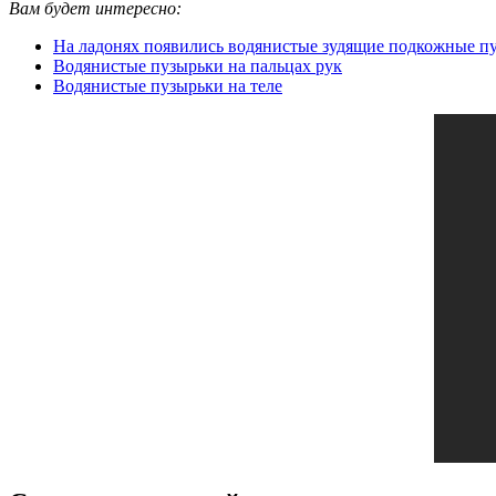
Вам будет интересно:
На ладонях появились водянистые зудящие подкожные п
Водянистые пузырьки на пальцах рук
Водянистые пузырьки на теле