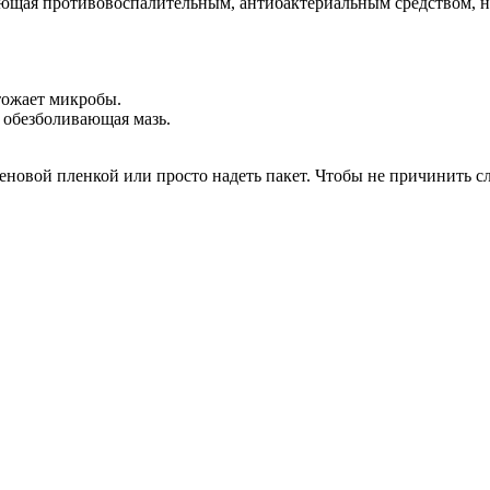
ющая противовоспалительным, антибактериальным средством, н
тожает микробы.
 обезболивающая мазь.
еновой пленкой или просто надеть пакет. Чтобы не причинить с