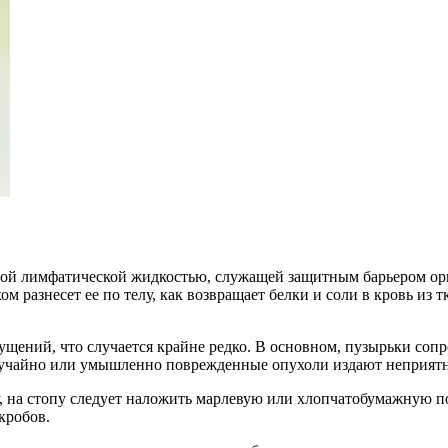
й лимфатической жидкостью, служащей защитным барьером орга
 разнесет ее по телу, как возвращает белки и соли в кровь из т
щений, что случается крайне редко. В основном, пузырьки соп
лучайно или умышленно поврежденные опухоли издают неприятн
у, на стопу следует наложить марлевую или хлопчатобумажную 
кробов.