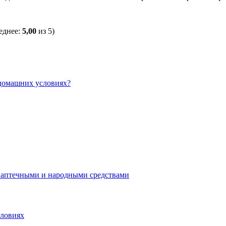
еднее:
5,00
из 5)
 домашних условиях?
 аптечными и народными средствами
словиях