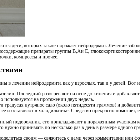
ся дети, которых также поражает нейродермит. Лечение заболев
иносодержащие препараты группы B,Aи E, глюкокортикостероид
очки, компрессы и прочее.
ствами
ы в лечении нейродермита как у взрослых, так и у детей. Вот 
вазелин. Последний разогревают на огне до кипения и добавляют
во используется на протяжении двух недель.
 градусах нутряное сало (около пятидесяти граммов) и добавить 
ее и оставляют в холодильнике. Средство прекрасно помогает, е
нный подорожник, его прикладывают к пораженным участкам ко
о нужно принимать по несколько раз в день в размере одного гр
поделиться своим — свяжитесь с нами через комментарии или фо