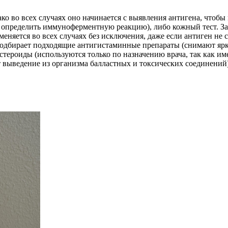
ако во всех случаях оно начинается с выявления антигена, чтоб
ет определить иммуноферментную реакцию), либо кожный тест. 
няется во всех случаях без исключения, даже если антиген не с
 подбирает подходящие антигистаминные препараты (снимают яр
стероиды (используются только по назначению врача, так как 
т выведение из организма балластных и токсических соединени