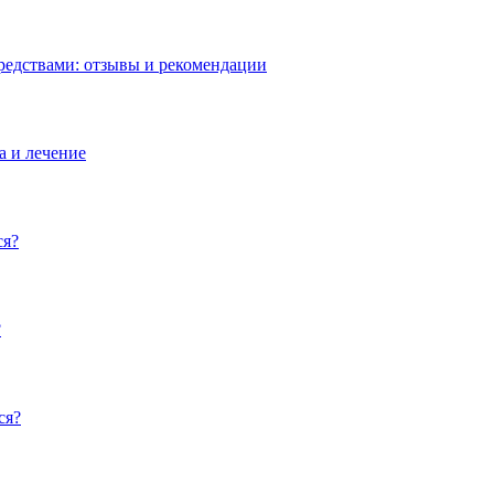
редствами: отзывы и рекомендации
а и лечение
ся?
?
ся?