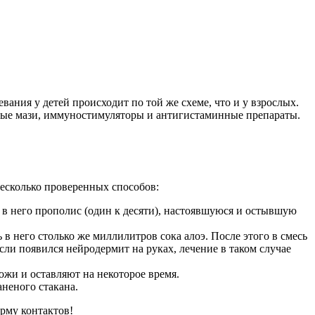
ания у детей происходит по той же схеме, что и у взрослых.
ные мази, иммуностимуляторы и антигистаминные препараты.
несколько проверенных способов:
 в него прополис (один к десяти), настоявшуюся и остывшую
в него столько же миллилитров сока алоэ. После этого в смесь
сли появился нейродермит на руках, лечение в таком случае
жи и оставляют на некоторое время.
аненого стакана.
рму контактов!