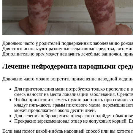
Довольно часто у родителей подверженных заболеванию рождают
Для этого используют различные седативные средства, витам
Дополнительно врач может назначить лечебные ванночки, прим
Лечение нейродермита народными сред
Довольно часто можно встретить применение народной медицин
Для приготовления мази потребуется только прополис и 
смесь наносят на места локализации заболевания. Средст
Чтобы приготовить смесь нужно растопить при семидесяти
кладут пять-шесть грамм пихтового масла, перемешивают 
может продолжаться около десяти дней.
Для лечения нейродермита прекрасно подойдет обыкнове
Прекрасно зарекомендовал отвар из лопуховых корней. Ег
Если вам помог какой-нибудь народный способ или вы хотите 