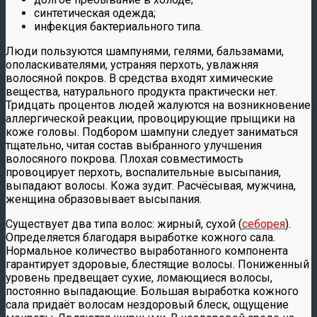
синтетическая одежда;
инфекция бактериального типа.
Люди пользуются шампунями, гелями, бальзамами,
ополаскивателями, устраняя перхоть, увлажняя
волосяной покров. В средства входят химические
вещества, натурального продукта практически нет.
Тридцать процентов людей жалуются на возникновение
аллергической реакции, провоцирующие прыщики на
коже головы. Подбором шампуни следует заниматься
тщательно, читая состав выбранного улучшения
волосяного покрова. Плохая совместимость
провоцирует перхоть, воспалительные высыпания,
выпадают волосы. Кожа зудит. Расчёсывая, мужчина,
женщина образовывает высыпания.
Существует два типа волос: жирный, сухой (
себорея
).
Определяется благодаря выработке кожного сала.
Нормальное количество выработанного компонента
гарантирует здоровые, блестящие волосы. Пониженный
уровень предвещает сухие, ломающиеся волосы,
постоянно выпадающие. Большая выработка кожного
сала придаёт волосам нездоровый блеск, ощущение