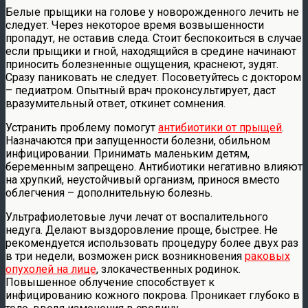
Белые прыщики на голове у новорожденного лечить не
следует. Через некоторое время возвышенности
пропадут, не оставив следа. Стоит беспокоиться в случае
если прыщики и гной, находящийся в средине начинают
приносить болезненные ощущения, краснеют, зудят.
Сразу паниковать не следует. Посоветуйтесь с доктором
– педиатром. Опытный врач проконсультирует, даст
вразумительный ответ, откинет сомнения.
Устранить проблему помогут
антибиотики от прыщей
.
Назначаются при запущенности болезни, обильном
инфицировании. Принимать маленьким детям,
беременным запрещено. Антибиотики негативно влияют
на хрупкий, неустойчивый организм, принося вместо
облегчения – дополнительную болезнь.
Ультрафиолетовые лучи лечат от воспалительного
недуга. Делают выздоровление проще, быстрее. Не
рекомендуется использовать процедуру более двух раз
в три недели, возможен риск возникновения
раковых
опухолей на лице
, злокачественных родинок.
Повышенное облучение способствует к
инфицированию кожного покрова. Проникает глубоко в