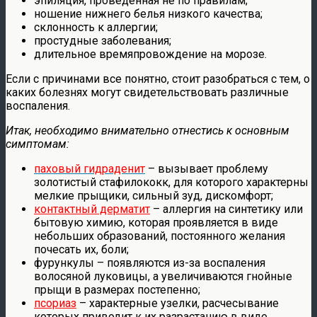
эпиляция, проведенная не по правилам;
ношение нижнего белья низкого качества;
склонность к аллергии;
простудные заболевания;
длительное времяпровождение на морозе.
Если с причинами все понятно, стоит разобраться с тем, о
каких болезнях могут свидетельствовать различные
воспаления.
Итак, необходимо внимательно отнестись к основным
симптомам:
паховый гидраденит
– вызывает проблему
золотистый стафилококк, для которого характерны
мелкие прыщики, сильный зуд, дискомфорт;
контактный дерматит
– аллергия на синтетику или
бытовую химию, которая проявляется в виде
небольших образований, постоянного желания
почесать их, боли;
фурункулы – появляются из-за воспаления
волосяной луковицы, а увеличиваются гнойные
прыщи в размерах постепенно;
псориаз
– характерные узелки, расчесывание
которых приводит к их разрастанию в виде