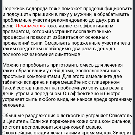
Перекись водорода тоже поможет продезинфицировать
и подсушить прыщики в паху у мужчин, а обрабатывать
проблемные участки рекомендовано до двух раз в
день.
Левомеколь
тоже является эффективным
препаратом, который устранит воспалительные
процессы и позволит избавиться от основных
проявлений сыпи. Смазывать пораженные участки тела
таким средством необходимо два раза в день до
полного исчезновения симптомов.
Можно попробовать приготовить смесь для лечения
таких образований у себя дома, воспользовавшись
простыми компонентами. Для этого измельчите две
таблетки аспирина и перемешайте их с глицерином.
Такой состав наносят на проблемную зону два раза в
день: утром и перед сном. Он эффективно и быстро
устраняет сыпь любого вида, не нанося вреда организму
человека.
Обычные раздражения с легкостью устраняет Спасатель
и Целитель. Если же поражение кожи слишком сильное,
то стоит воспользоваться цинковой мазью.
Сложнейшие стадии лечат такими кремами, как Зинерит