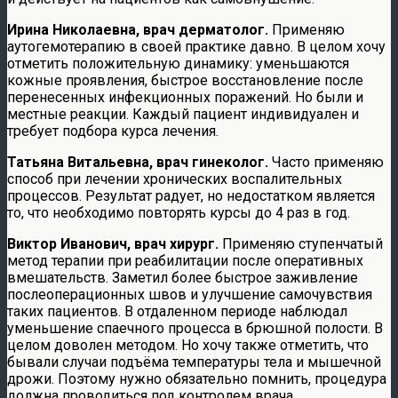
Ирина Николаевна, врач дерматолог.
Применяю
аутогемотерапию в своей практике давно. В целом хочу
отметить положительную динамику: уменьшаются
кожные проявления, быстрое восстановление после
перенесенных инфекционных поражений. Но были и
местные реакции. Каждый пациент индивидуален и
требует подбора курса лечения.
Татьяна Витальевна, врач гинеколог.
Часто применяю
способ при лечении хронических воспалительных
процессов. Результат радует, но недостатком является
то, что необходимо повторять курсы до 4 раз в год.
Виктор Иванович, врач хирург.
Применяю ступенчатый
метод терапии при реабилитации после оперативных
вмешательств. Заметил более быстрое заживление
послеоперационных швов и улучшение самочувствия
таких пациентов. В отдаленном периоде наблюдал
уменьшение спаечного процесса в брюшной полости. В
целом доволен методом. Но хочу также отметить, что
бывали случаи подъёма температуры тела и мышечной
дрожи. Поэтому нужно обязательно помнить, процедура
должна проводиться под контролем врача.