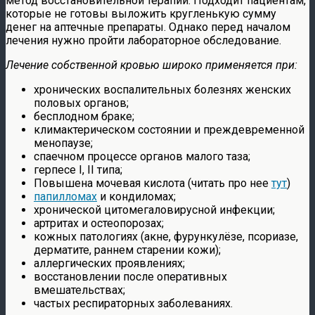
метод восстановительной терапии. Подходит пациентам,
которые не готовы выложить кругленькую сумму
денег на аптечные препараты. Однако перед началом
лечения нужно пройти лабораторное обследование.
Лечение собственной кровью широко применяется при:
хронических воспалительных болезнях женских
половых органов;
бесплодном браке;
климактерическом состоянии и преждевременной
менопаузе;
спаечном процессе органов малого таза;
герпесе I, II типа;
Повышена мочевая кислота (читать про нее
тут
)
папилломах
и кондиломах;
хронической цитомегаловирусной инфекции;
артритах и остеопорозах;
кожных патологиях (акне, фурункулёзе, псориазе,
дерматите, раннем старении кожи);
аллергических проявлениях;
восстановлении после оперативных
вмешательствах;
частых респираторных заболеваниях.