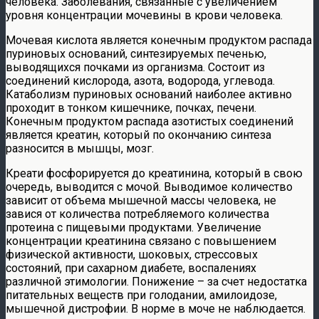
человека. Заболевания, связанные с увеличением
уровня концентрации мочевины в крови человека.
Мочевая кислота является конечным продуктом распада
пуриновых оснований, синтезируемых печенью,
выводящихся почками из организма. Состоит из
соединений кислорода, азота, водорода, углевода.
Катаболизм пуриновых оснований наиболее активно
проходит в тонком кишечнике, почках, печени.
Конечным продуктом распада азотистых соединений
является креатин, который по окончанию синтеза
разносится в мышцы, мозг.
Креати фосфорируется до креатинина, который в свою
очередь, выводится с мочой. Выводимое количество
зависит от объема мышечной массы человека, не
завися от количества потребляемого количества
протеина с пищевыми продуктами. Увеличение
концентрации креатинина связано с повышением
физической активности, шоковых, стрессовых
состояний, при сахарном диабете, воспалениях
различной этимологии. Понижение – за счет недостатка
питательных веществ при голодании, амилоидозе,
мышечной дистрофии. В норме в моче не наблюдается.