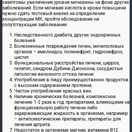
симптомы увеличения уровня мочевины на фоне других
заболеваний. Если мочевая кислота в крови повышена
нужно сдать тестовый анализ на определение
концентрации МК, пройти обследование на
сопутствующие заболевания:
Наследственного диабета, других эндокринных
болезней.
Болезненные повреждения почек, мочеполовых
органов – амелоидоз, полинефрит, гидронефроз,
цистит.
Функциональные расстройства печени, цирроз,
гепатит, синдром Дубина-Джонсона, сосудистые
патологии венозного оттока печени.
Употребления в пищу преимущественно продуктов
с высоким содержанием протеина.
Частое употребление красных вин.
Наличие хронических болезней, комплексное
лечение 1-2 раза в год препаратами, влияющими на
функциональную работу печени либо
задерживающие жидкость в организме, например
– антипсихотические препараты, препараты для
лечения артрита.
Недостаток в организме магния, витамина В12.