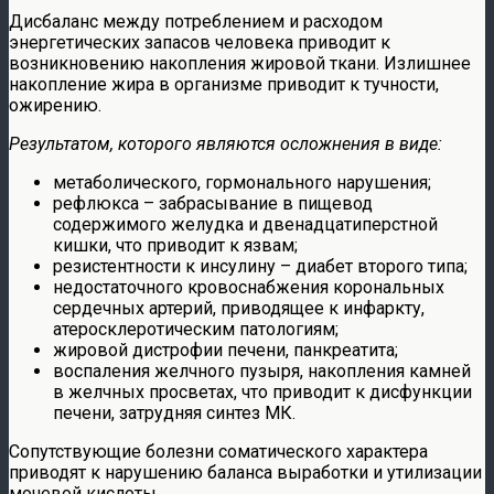
Дисбаланс между потреблением и расходом
энергетических запасов человека приводит к
возникновению накопления жировой ткани. Излишнее
накопление жира в организме приводит к тучности,
ожирению.
Результатом, которого являются осложнения в виде:
метаболического, гормонального нарушения;
рефлюкса – забрасывание в пищевод
содержимого желудка и двенадцатиперстной
кишки, что приводит к язвам;
резистентности к инсулину – диабет второго типа;
недостаточного кровоснабжения корональных
сердечных артерий, приводящее к инфаркту,
атеросклеротическим патологиям;
жировой дистрофии печени, панкреатита;
воспаления желчного пузыря, накопления камней
в желчных просветах, что приводит к дисфункции
печени, затрудняя синтез МК.
Сопутствующие болезни соматического характера
приводят к нарушению баланса выработки и утилизации
мочевой кислоты.