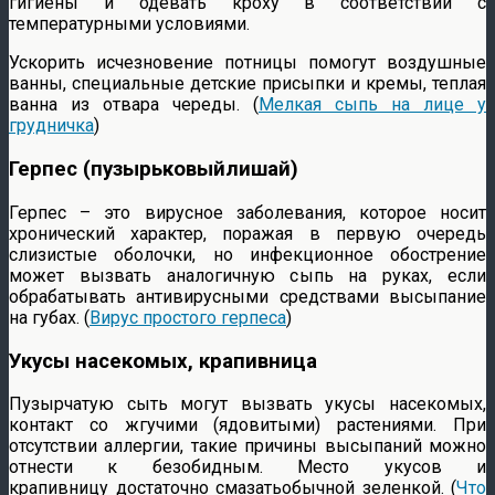
гигиены и одевать кроху в соответствии с
температурными условиями.
Ускорить исчезновение потницы помогут воздушные
ванны, специальные детские присыпки и кремы, теплая
ванна из отвара череды. (
Мелкая сыпь на лице у
грудничка
)
Герпес (пузырьковыйлишай)
Герпес – это вирусное заболевания, которое носит
хронический характер, поражая в первую очередь
слизистые оболочки, но инфекционное обострение
может вызвать аналогичную сыпь на руках, если
обрабатывать антивирусными средствами высыпание
на губах. (
Вирус простого герпеса
)
Укусы насекомых, крапивница
Пузырчатую сыть могут вызвать укусы насекомых,
контакт со жгучими (ядовитыми) растениями. При
отсутствии аллергии, такие причины высыпаний можно
отнести к безобидным. Место укусов и
крапивницу достаточно смазатьобычной зеленкой. (
Что