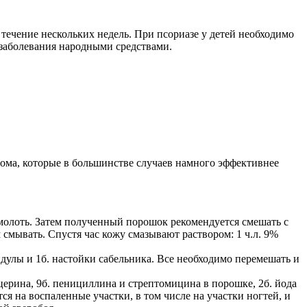
течение нескольких недель. При псориазе у детей необходимо
 заболевания народными средствами.
дома, которые в большинстве случаев намного эффективнее
молоть. Затем полученный порошок рекомендуется смешать с
 смывать. Спустя час кожу смазывают раствором: 1 ч.л. 9%
ендулы и 1б. настойки сабельника. Все необходимо перемешать и
лицерина, 9б. пенициллина и стрептомицина в порошке, 2б. йода
ся на воспаленные участки, в том числе на участки ногтей, и