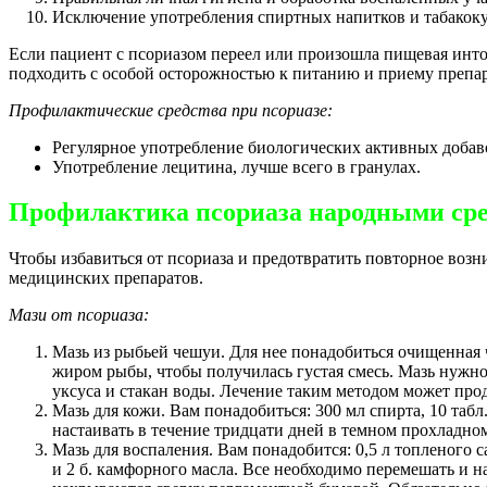
Исключение употребления спиртных напитков и табакоку
Если пациент с псориазом переел или произошла пищевая инто
подходить с особой осторожностью к питанию и приему препар
Профилактические средства при псориазе:
Регулярное употребление биологических активных добав
Употребление лецитина, лучше всего в гранулах.
Профилактика псориаза народными ср
Чтобы избавиться от псориаза и предотвратить повторное воз
медицинских препаратов.
Мази от псориаза:
Мазь из рыбьей чешуи. Для нее понадобиться очищенная
жиром рыбы, чтобы получилась густая смесь. Мазь нужно 
уксуса и стакан воды. Лечение таким методом может прод
Мазь для кожи. Вам понадобиться: 300 мл спирта, 10 табл
настаивать в течение тридцати дней в темном прохладно
Мазь для воспаления. Вам понадобится: 0,5 л топленого са
и 2 б. камфорного масла. Все необходимо перемешать и на