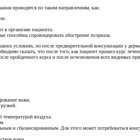
ания проводятся по таким направлениям, как:
ии.
т в организме пациента.
ые способны спровоцировать обострение псориаза.
их условиях, но после предварительной консультации у дермат
ходимо сказать, что после того, как пациент прошел курс лечен
сле пройденного курса и после исчезновения всех видимых при
рование кожи.
рузкой.
 температурой воздуха.
м.
ным и сбалансированным. Для этого может потребоваться консу
стков кожи.