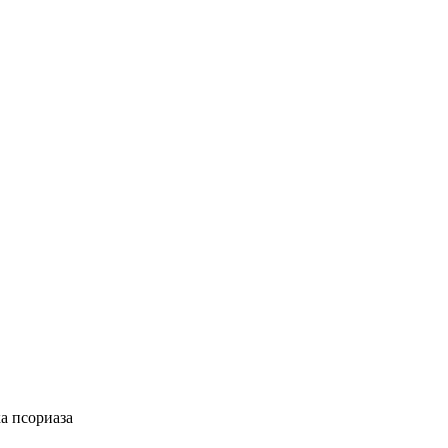
а псориаза