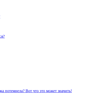
?
ся?
жа потемнела? Вот что это может значить!