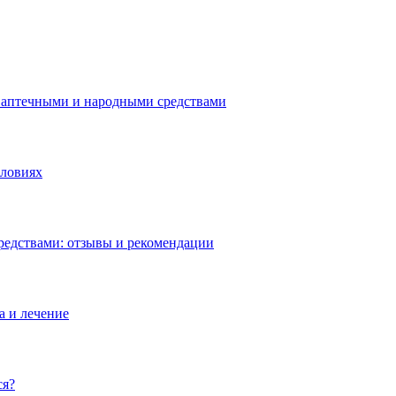
 аптечными и народными средствами
словиях
редствами: отзывы и рекомендации
а и лечение
ся?