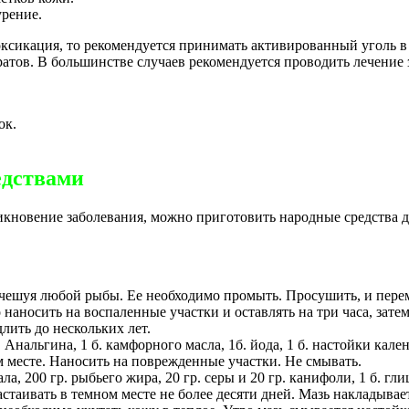
рение.
ксикация, то рекомендуется принимать активированный уголь в 
атов. В большинстве случаев рекомендуется проводить лечение
ок.
едствами
никновение заболевания, можно приготовить народные средства 
 чешуя любой рыбы. Ее необходимо промыть. Просушить, и пере
наносить на воспаленные участки и оставлять на три часа, затем
лить до нескольких лет.
. Анальгина, 1 б. камфорного масла, 1б. йода, 1 б. настойки кал
м месте. Наносить на поврежденные участки. Не смывать.
ла, 200 гр. рыбьего жира, 20 гр. серы и 20 гр. канифоли, 1 б. г
стаивать в темном месте не более десяти дней. Мазь накладывает