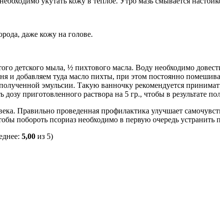
еобходимо укутать кожу в теплое. Утро мазь смывается настойк
рода, даже кожу на голове.
ртого детского мыла, ½ пихтового масла. Воду необходимо довест
гня и добавляем туда масло пихты, при этом постоянно помеши
р. полученной эмульсии. Такую ванночку рекомендуется принимат
дозу приготовленного раствора на 5 гр., чтобы в результате пол
овека. Правильно проведенная профилактика улучшает самочувст
тобы побороть псориаз необходимо в первую очередь устранить 
еднее:
5,00
из 5)