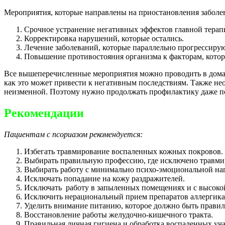
Мероприятия, которые направлены на приостановления заболев
Срочное устранение негативных эффектов главной терап
Корректировка нарушений, которые остались.
Лечение заболеваний, которые параллельно прогрессирую
Повышение противостояния организма к факторам, котор
Все вышеперечисленные мероприятия можно проводить в домашн
как это может привести к негативным последствиям. Также необ
неизменной. Поэтому нужно продолжать профилактику даже по
Рекомендации
Пациентам с псориазом рекомендуется:
Избегать травмирование воспаленных кожных покровов.
Выбирать правильную профессию, где исключено травми
Выбирать работу с минимально психо-эмоциональной наг
Исключать попадание на кожу раздражителей.
Исключать работу в запыленных помещениях и с высокой
Исключить нерациональный прием препаратов аллергика
Уделить внимание питанию, которое должно быть правиль
Восстановление работы желудочно-кишечного тракта.
Правильная личная гигиена и обработка воспаленных уча