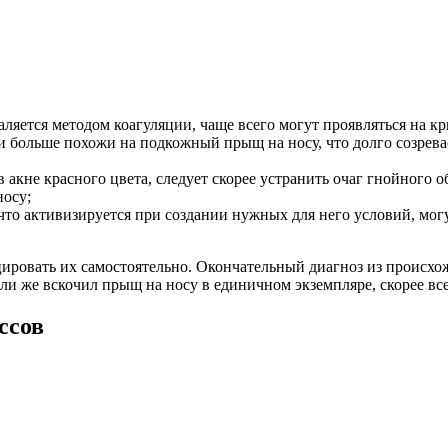
аляется методом коагуляции, чаще всего могут проявляться на кр
ни больше похожи на подкожный прыщ на носу, что долго созрев
акне красного цвета, следует скорее устранить очаг гнойного 
носу;
о активизируется при создании нужных для него условий, могу
ровать их самостоятельно. Окончательный диагноз из происхожд
сли же вскочил прыщ на носу в единичном экземпляре, скорее вс
ссов