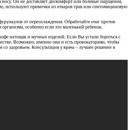
 носу. Он не доставляет дискомфорт или болевые ощущения,
ние, используют примочки из отваров трав или синтомициновую
урункулов от переохлаждения. Обработайте очаг против
я организма, особенно если это маленький ребенок.
 кофе натощак и мучных изделий. Если Вы устали бороться с
стве. Возможно, именно они и есть провокаторами, чтобы
 со здоровьем. Консультация у врача – лучшее решение в