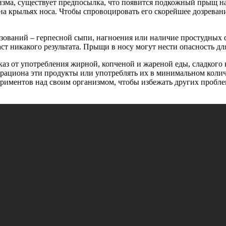
зма, существует предпосылка, что появится подкожный прыщ на
на крыльях носа. Чтобы спровоцировать его скорейшее дозрева
ований – герпесной сыпи, нагноения или наличие простудных ф
даст никакого результата. Прыщи в носу могут нести опасность дл
каз от употребления жирной, копченой и жареной еды, сладкого
ациона эти продукты или употреблять их в минимальном количе
риментов над своим организмом, чтобы избежать других проблем