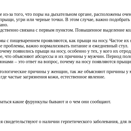
е из-за того, что поры на дыхательном органе, расположены оч
 прыщи, угри или черные точки. В этом случае, важно подобрать
ано.
дственно связана с первым пунктом. Повышенное выделение кож
ы с пищеварением проявляются, как прыщи на носу. Частое их 
ие проблемы, важно нормализовать питание и ежедневный стул.
чему появились прыщи на носу, особенно у тех, у кого их отро
сбое, что объясняют абсцессы и их причины у мужчин. Период пол
монами – это ответ на вопрос, почему на носу появляются прыщи
тологические причины у женщин, так же объясняют причины у м
где частые загрязнения кожи, естественное явление.
раться какие фурункулы бывают и о чем они сообщают.
 свидетельствуют о наличии герпетического заболевания, для 