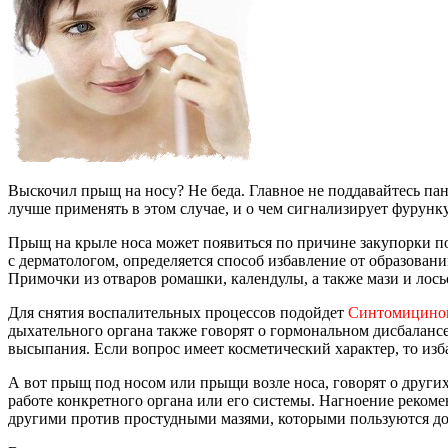
Выскочил прыщ на носу? Не беда. Главное не поддавайтесь пан
лучше применять в этом случае, и о чем сигнализирует фурунк
Прыщ на крыле носа может появиться по причине закупорки п
с дерматологом, определяется способ избавление от образован
Примочки из отваров ромашки, календулы, а также мази и лос
Для снятия воспалительных процессов подойдет
Синтомицинов
дыхательного органа также говорят о гормональном дисбалансе
высыпания. Если вопрос имеет косметический характер, то изб
А вот прыщ под носом или прыщи возле носа, говорят о други
работе конкретного органа или его системы. Нагноение реко
другими против простудными мазями, которыми пользуются до 