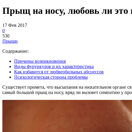
Прыщ на носу, любовь ли это 
17 Фев 2017
0
530
Прыщи
Содержание:
Причины возникновения
Виды фурункулов и их характеристика
Как избавится от любвеобильных абсцессов
Психологическая сторона проблемы
Существует примета, что высыпания на нюхательном органе сви
самый большой прыщ на носу, вряд ли вызовет симпатию у пр