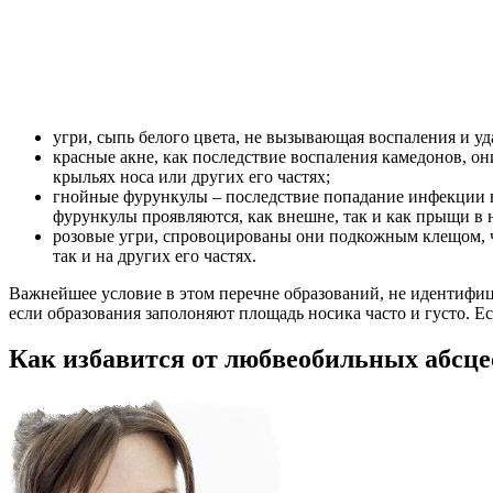
угри, сыпь белого цвета, не вызывающая воспаления и уд
красные акне, как последствие воспаления камедонов, о
крыльях носа или других его частях;
гнойные фурункулы – последствие попадание инфекции в 
фурункулы проявляются, как внешне, так и как прыщи в 
розовые угри, спровоцированы они подкожным клещом, чт
так и на других его частях.
Важнейшее условие в этом перечне образований, не идентифици
если образования заполоняют площадь носика часто и густо. Е
Как избавится от любвеобильных абсце