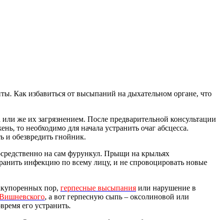
нты. Как избавиться от высыпаний на дыхательном органе, что
или же их загрязнением. После предварительной консультации
нь, то необходимо для начала устранить очаг абсцесса.
ь и обезвредить гнойник.
осредственно на сам фурункул. Прыщи на крыльях
транить инфекцию по всему лицу, и не спровоцировать новые
закупоренных пор,
герпесные высыпания
или нарушение в
 Вишневского
, а вот герпесную сыпь – оксолиновой или
время его устранить.