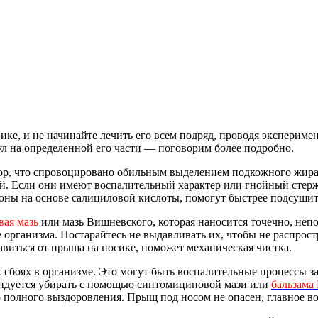
ике, и не начинайте лечить его всем подряд, проводя экспериме
ул на определенной его части — поговорим более подробно.
ор, что спровоцировано обильным выделением подкожного жира 
ий. Если они имеют воспалительный характер или гнойный стерже
ьоны на основе салициловой кислоты, помогут быстрее подсушит
ая мазь
или мазь Вишневского, которая наносится точечно, неп
 организма. Постарайтесь не выдавливать их, чтобы не распрос
авиться от прыща на носике, поможет механическая чистка.
х сбоях в организме. Это могут быть воспалительные процессы 
мендуется убирать с помощью синтомициновой мази или
бальзама
полного выздоровления. Прыщ под носом не опасен, главное во