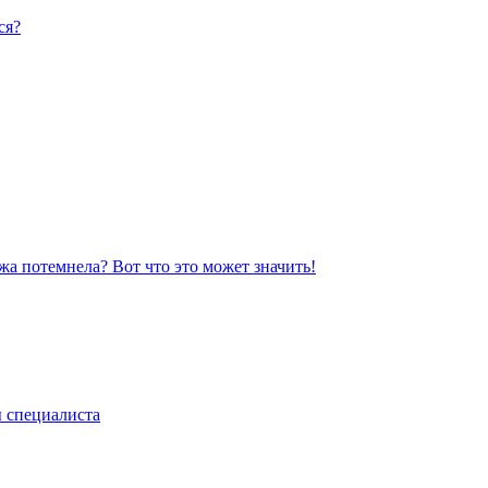
ся?
жа потемнела? Вот что это может значить!
ы специалиста