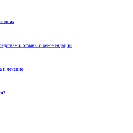
словиях
редствами: отзывы и рекомендации
а и лечение
ся?
?