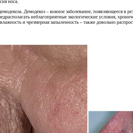
сия носа.
демодекоза. Демодекоз – кожное заболевание, появляющееся в р
предрасполагать неблагоприятные экологические условия, хрони
я влажность и чрезмерная запыленность – также довольно расп