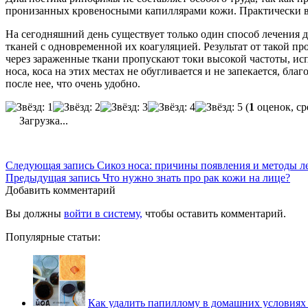
пронизанных кровеносными капиллярами кожи. Практически во 
На сегодняшний день существует только один способ лечения д
тканей с одновременной их коагуляцией. Результат от такой пр
через зараженные ткани пропускают токи высокой частоты, ис
носа, коса на этих местах не обугливается и не запекается, бл
после нее, что очень удобно.
(
1
оценок, ср
Загрузка...
Следующая запись
Сикоз носа: причины появления и методы л
Предыдущая запись
Что нужно знать про рак кожи на лице?
Добавить комментарий
Вы должны
войти в систему,
чтобы оставить комментарий.
Популярные статьи:
Как удалить папиллому в домашних условиях