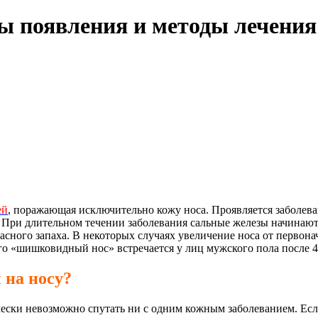
ы появления и методы лечения
ей
, поражающая исключительно кожу носа. Проявляется заболев
ри длительном течении заболевания сальные железы начинают з
сного запаха. В некоторых случаях увеличение носа от первонач
го «шишковидный нос» встречается у лиц мужского пола после 40
на носу?
ически невозможно спутать ни с одним кожным заболеванием. Ес