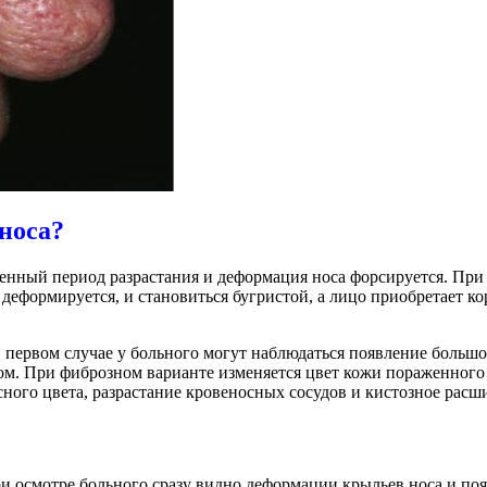
носа?
еленный период разрастания и деформация носа форсируется. Пр
 деформируется, и становиться бугристой, а лицо приобретает к
В первом случае у больного могут наблюдаться появление больш
хом. При фиброзном варианте изменяется цвет кожи пораженного
сного цвета, разрастание кровеносных сосудов и кистозное рас
при осмотре больного сразу видно деформации крыльев носа и п