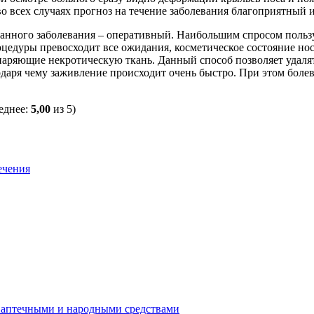
всех случаях прогноз на течение заболевания благоприятный и
анного заболевания – оперативный. Наибольшим спросом пользуе
оцедуры превосходит все ожидания, косметическое состояние носа
паряющие некротическую ткань. Данный способ позволяет удаля
агодаря чему заживление происходит очень быстро. При этом боле
еднее:
5,00
из 5)
ечения
 аптечными и народными средствами