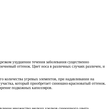
и резком ухудшении течения заболевания существенно
оричневый оттенок. Цвет носа в различных случаях различен, и
ого количества угревых элементов, при надавливании на
 участка, который приобретает синюшно-красноватый оттенок.
ширение подкожных капилляров.
оявление множество мелких узелков синюшного цвета,