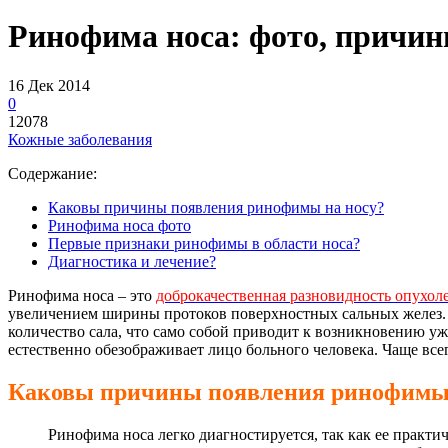
Ринофима носа: фото, причин
16 Дек 2014
0
12078
Кожные заболевания
Содержание:
Каковы причины появления ринофимы на носу?
Ринофима носа фото
Первые признаки ринофимы в области носа?
Диагностика и лечение?
Ринофима носа – это
доброкачественная разновидность опухол
увеличением ширины протоков поверхностных сальных желез. П
количество сала, что само собой приводит к возникновению ужа
естественно обезображивает лицо больного человека. Чаще все
Каковы причины появления ринофимы 
Ринофима носа легко диагностируется, так как ее практ