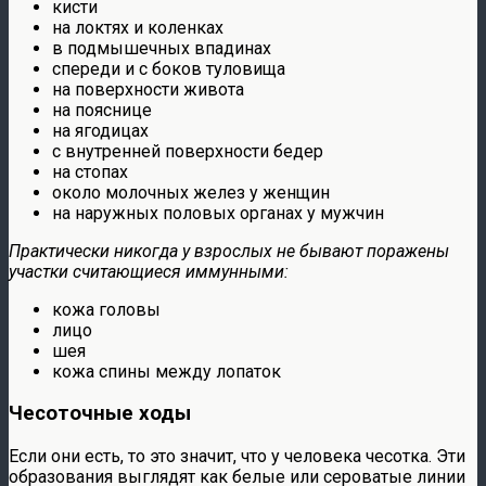
кисти
на локтях и коленках
в подмышечных впадинах
спереди и с боков туловища
на поверхности живота
на пояснице
на ягодицах
с внутренней поверхности бедер
на стопах
около молочных желез у женщин
на наружных половых органах у мужчин
Практически никогда у взрослых не бывают поражены
участки считающиеся иммунными:
кожа головы
лицо
шея
кожа спины между лопаток
Чесоточные ходы
Если они есть, то это значит, что у человека чесотка. Эти
образования выглядят как белые или сероватые линии