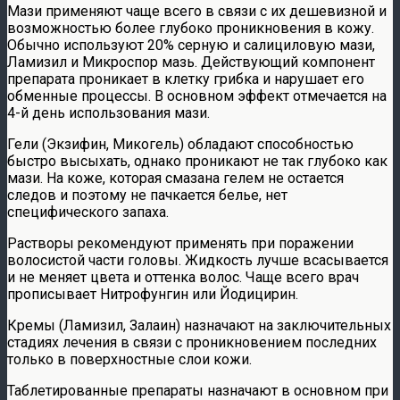
Мази применяют чаще всего в связи с их дешевизной и
возможностью более глубоко проникновения в кожу.
Обычно используют 20% серную и салициловую мази,
Ламизил и Микроспор мазь. Действующий компонент
препарата проникает в клетку грибка и нарушает его
обменные процессы. В основном эффект отмечается на
4-й день использования мази.
Гели (Экзифин, Микогель) обладают способностью
быстро высыхать, однако проникают не так глубоко как
мази. На коже, которая смазана гелем не остается
следов и поэтому не пачкается белье, нет
специфического запаха.
Растворы рекомендуют применять при поражении
волосистой части головы. Жидкость лучше всасывается
и не меняет цвета и оттенка волос. Чаще всего врач
прописывает Нитрофунгин или Йодицирин.
Кремы (Ламизил, Залаин) назначают на заключительных
стадиях лечения в связи с проникновением последних
только в поверхностные слои кожи.
Таблетированные препараты назначают в основном при