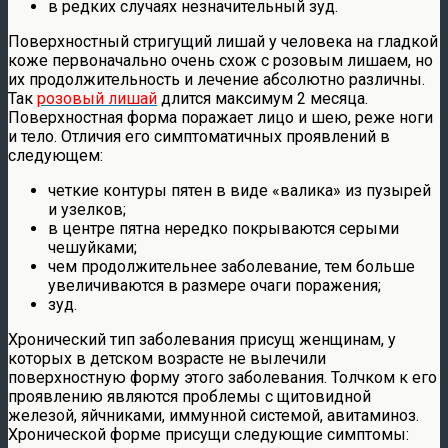
в редких случаях незначительный зуд.
Поверхностный стригущий лишай у человека на гладкой
коже первоначально очень схож с розовым лишаем, но
их продолжительность и лечение абсолютно различны.
Так
розовый лишай
длится максимум 2 месяца.
Поверхностная форма поражает лицо и шею, реже ноги
и тело. Отличия его симптоматичных проявлений в
следующем:
четкие контуры пятен в виде «валика» из пузырей
и узелков;
в центре пятна нередко покрываются серыми
чешуйками;
чем продолжительнее заболевание, тем больше
увеличиваются в размере очаги поражения;
зуд.
Хронический тип заболевания присущ женщинам, у
которых в детском возрасте не вылечили
поверхностную форму этого заболевания. Толчком к его
проявлению являются проблемы с щитовидной
железой, яйчниками, иммунной системой, авитаминоз.
Хронической форме присущи следующие симптомы: