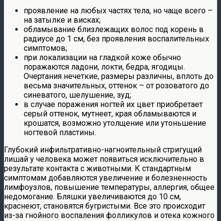
проявление на любых частях тела, но чаще всего –
на затылке и висках;
обламывание близлежащих волос под корень в
радиусе до 1 см, без проявления воспалительных
симптомов;
при локализации на гладкой коже обычно
поражаются ладони, локти, бедра, ягодицы.
Очертания нечеткие, размеры различны, вплоть до
весьма значительных, оттенок – от розоватого до
синеватого, шелушение, зуд;
в случае поражения ногтей их цвет приобретает
серый оттенок, мутнеет, края обламываются и
крошатся, возможно утолщение или утоньшение
ногтевой пластины.
Глубокий инфильтративно-нагноительный стригущий
лишай у человека может появиться исключительно в
результате контакта с животными. К стандартным
симптомам добавляются увеличение и болезненность
лимфоузлов, повышение температуры, аллергия, общее
недомогание. Бляшки увеличиваются до 10 см,
краснеют, становятся бугристыми. Все это происходит
из-за гнойного воспаления фолликулов и отека кожного