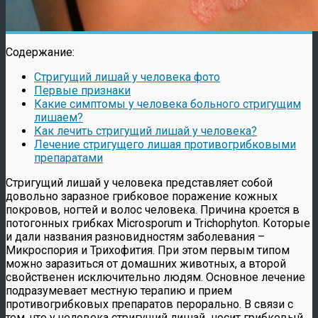
Содержание:
Стригущий лишай у человека фото
Первые признаки
Какие симптомы у человека больного стригущим
лишаем?
Как лечить стригущий лишай у человека?
Лечение стригущего лишая противогрибковыми
препаратами
Стригущий лишай у человека представляет собой
довольно заразное грибковое поражение кожных
покровов, ногтей и волос человека. Причина кроется в
потогонных грибках Microsporum и Trichophyton. Которые
и дали названия разновидностям заболевания –
Микроспория и Трихофития. При этом первым типом
можно заразиться от домашних животных, а второй
свойственен исключительно людям. Основное лечение
подразумевает местную терапию и прием
противогрибковых препаратов перорально. В связи с
тем, что у человека стригущий лишай носит грибковый