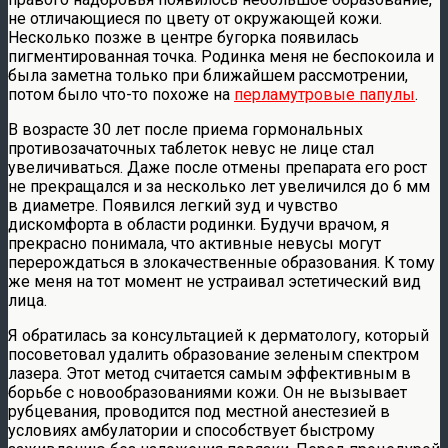
не отличающиеся по цвету от окружающей кожи.
Несколько позже в центре бугорка появилась
пигментированная точка. Родинка меня не беспокоила и
была заметна только при ближайшем рассмотрении,
потом было что-то похоже на
перламутровые папулы
.
В возрасте 30 лет после приема гормональных
противозачаточных таблеток невус не лице стал
увеличиваться. Даже после отмены препарата его рост
не прекращался и за несколько лет увеличился до 6 мм
в диаметре. Появился легкий зуд и чувство
дискомфорта в области родинки. Будучи врачом, я
прекрасно понимала, что активные невусы могут
перерождаться в злокачественные образования. К тому
же меня на тот момент не устраивал эстетический вид
лица.
Я обратилась за консультацией к дерматологу, который
посоветовал удалить образование зеленым спектром
лазера. Этот метод считается самым эффективным в
борьбе с новообразованиями кожи. Он не вызывает
рубцевания, проводится под местной анестезией в
условиях амбулатории и способствует быстрому